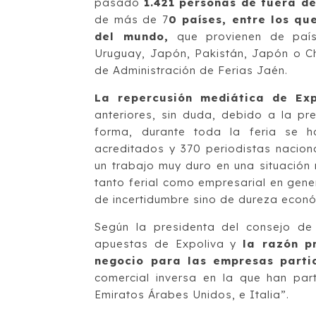
pasado
1.421 personas de fuera de
de más de 7
0 países, entre los qu
del mundo,
que provienen de paíse
Uruguay, Japón, Pakistán, Japón o Ch
de Administración de Ferias Jaén.
La repercusión mediática de Exp
anteriores, sin duda, debido a la pr
forma, durante toda la feria se h
acreditados y 370 periodistas naciona
un trabajo muy duro en una situación 
tanto ferial como empresarial en gen
de incertidumbre sino de dureza econ
Según la presidenta del consejo de
apuestas de Expoliva y
la razón p
negocio para las empresas partic
comercial inversa en la que han par
Emiratos Árabes Unidos, e Italia”.