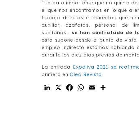
“Un dato importante que no quiero de
el que nos encontramos en lo que a e
trabajo directos e indirectos que h
auxiliar, azafatas, personal de li
sanitarios…
se han contratado de f
esto supone desde el punto de vista
empleo indirecto estamos hablando 
durante los diez días previos de mont
La entrada
Expoliva 2021 se reafirm
primero en
Oleo Revista
.
LinkedIn
X
Facebook
WhatsApp
Email
Compartir