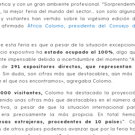
netica y con un gran ambiente profesional. “Sorprendent
, la mejor feria del mundo del sector… son solo algun
y visitantes han vertido sobre la vigésima edición 
a afirmado
África Colomo, presidenta del Consejo 
e esta feria es que a pesar de la situación excepcion
io expositivo ha
estado ocupado al 100%
, algo q
nte impensable debido a incertidumbre del momento.“A
 de
291 expositores directos, que representan
.
Sin duda, son cifras más que destacables, aún más 
 en el que nos encontramos», agregaba Colomo.
000 visitantes,
Colomo ha destacado la proyecci
tenido unas cifras más que destacables en el número 
tiva, a pesar de que la situación internacional pa
no era precisamente la más propicia. En total hem
sas extrajeras, procedentes de 10 paíse
s”. C
es de otros países podemos avanzar que por la feria h