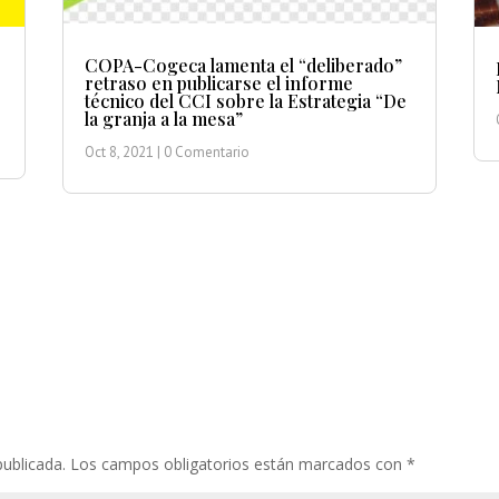
COPA-Cogeca lamenta el “deliberado”
retraso en publicarse el informe
técnico del CCI sobre la Estrategia “De
la granja a la mesa”
Oct 8, 2021
| 0 Comentario
publicada.
Los campos obligatorios están marcados con
*