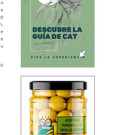
en
de
al
n,
ue
de
os
có