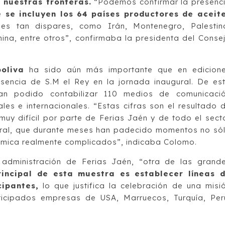
 nuestras fronteras.
“Podemos confirmar la presenc
e se incluyen los 64 países productores de aceit
s tan dispares, como Irán, Montenegro, Palestin
ina, entre otros”, confirmaba la presidenta del Conse
oliva
ha sido aún más importante que en edicion
esencia de S.M el Rey en la jornada inaugural. De es
an podido contabilizar 110 medios de comunicaci
les e internacionales. “Estas cifras son el resultado 
muy difícil por parte de Ferias Jaén y de todo el sect
eral, que durante meses han padecido momentos no só
ómica realmente complicados”, indicaba Colomo.
 administración de Ferias Jaén, “otra de las grand
rincipal de esta muestra es establecer líneas 
ipantes,
lo que justifica la celebración de una misi
ticipados empresas de USA, Marruecos, Turquía, Per