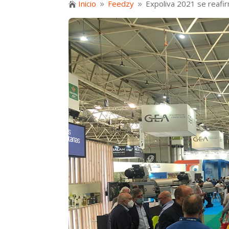
Inicio
Feedzy
Expoliva 2021 se reafi

9
9