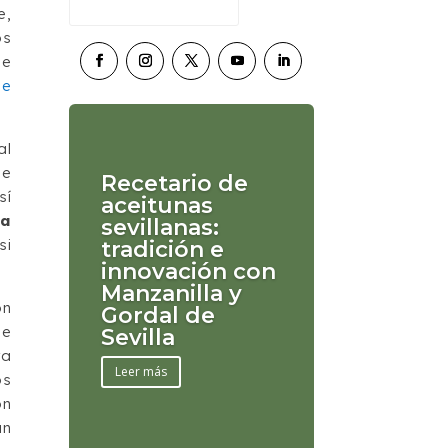
e,
os
de
de
al
ue
Recetario de
sí
aceitunas
 a
sevillanas:
si
tradición e
innovación con
Manzanilla y
ón
Gordal de
de
Sevilla
ra
Leer más
os
on
an