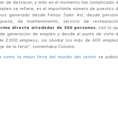
jar de destacar, y más en el momento tan complicado 
mpleo se refiere, es el importante número de puestos 
emos generado desde Ferias Jaén. Así, desde person
mpieza, de mantenimiento, servicio de restauració
orma directa alrededor de 550 personas
, con lo q
 de generación de empleo y desde el punto de vista 
de 2.000 empleos, sin olvidar los más de 600 emple
aje de la feria”, comentaba Colomo.
a como la mejor feria del mundo del sector
se publi