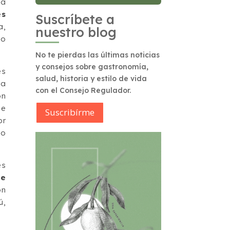
ia
es
Suscríbete a
a,
nuestro blog
jo
No te pierdas las últimas noticias
y consejos sobre gastronomía,
es
salud, historia y estilo de vida
ta
con el Consejo Regulador.
ón
de
Suscribírme
or
lo
es
de
ón
ú,