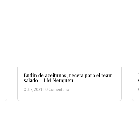
Budín de aceitunas, receta para el team
salado – LM Neuquen
Oct 7, 2021
| 0 Comentario