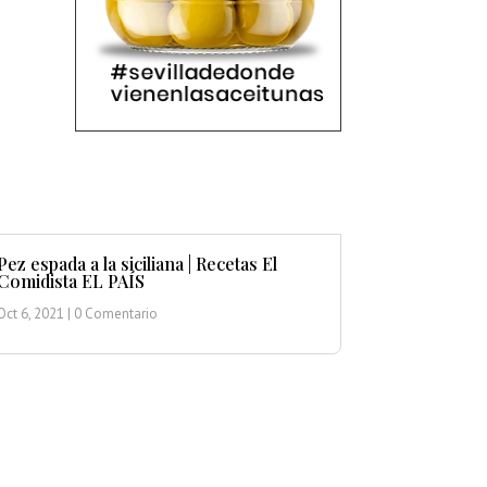
Pez espada a la siciliana | Recetas El
Comidista EL PAÍS
Oct 6, 2021
| 0 Comentario