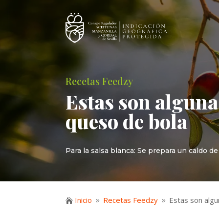
Recetas Feedzy
Estas son algun
queso de bola
Para la salsa blanca: Se prepara un caldo d
Inicio
Recetas Feedzy
Estas son alg

9
9