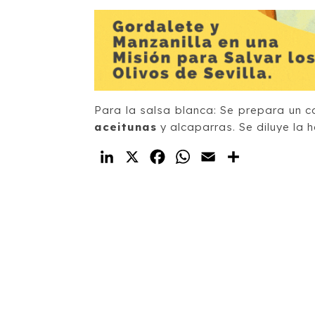
Para la salsa blanca: Se prepara un 
aceitunas
y alcaparras. Se diluye la 
LinkedIn
X
Facebook
WhatsApp
Email
Compartir