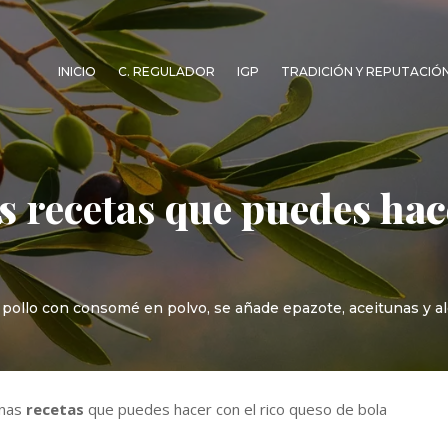
INICIO
C. REGULADOR
IGP
TRADICIÓN Y REPUTACIÓ
as
recetas
que puedes hace
e pollo con consomé en polvo, se añade epazote, aceitunas y al
unas
recetas
que puedes hacer con el rico queso de bola