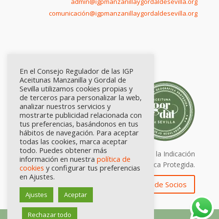
admin@igpmanzanillaygordaldesevilla.org
comunicación@igpmanzanillaygordaldesevilla.org
En el Consejo Regulador de las IGP
Aceitunas Manzanilla y Gordal de
Sevilla utilizamos cookies propias y
de terceros para personalizar la web,
analizar nuestros servicios y
mostrarte publicidad relacionada con
tus preferencias, basándonos en tus
hábitos de navegación. Para aceptar
todas las cookies, marca aceptar
todo. Puedes obtener más
Calidad certificada por Origen. Sellos de la Indicación
información en nuestra
política de
Geográfica Protegida.
cookies
y configurar tus preferencias
en Ajustes.
Zona de Socios
Ajustes
Aceptar
Rechazar todo