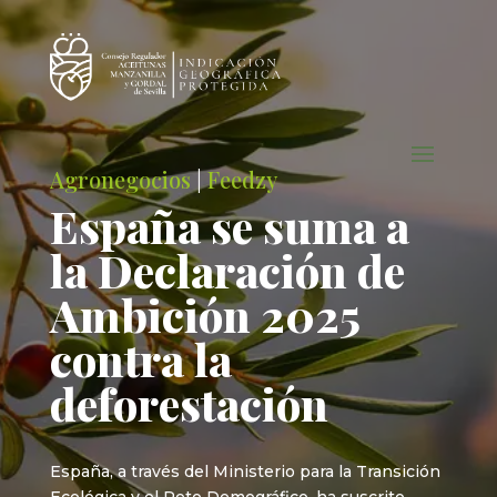
Agronegocios
|
Feedzy
España se suma a
la Declaración de
Ambición 2025
contra la
deforestación
España, a través del Ministerio para la Transición