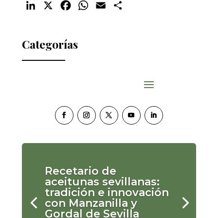
LinkedIn
X
Facebook
WhatsApp
Email
Compartir
Categorías
Recetario de
aceitunas sevillanas:
tradición e innovación
con Manzanilla y
Gordal de Sevilla