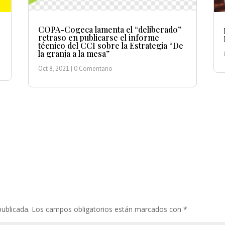
COPA-Cogeca lamenta el “deliberado”
retraso en publicarse el informe
técnico del CCI sobre la Estrategia “De
la granja a la mesa”
Oct 8, 2021
| 0 Comentario
publicada.
Los campos obligatorios están marcados con
*