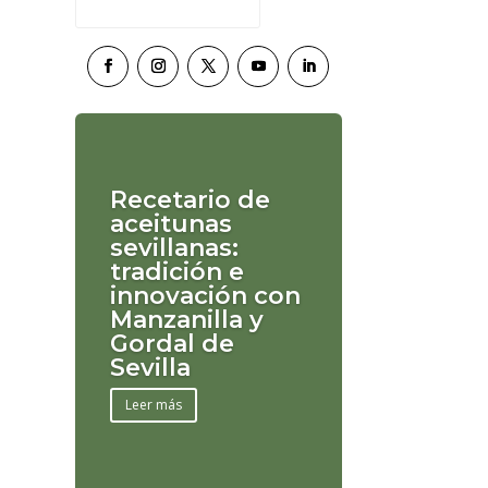
Recetario de
aceitunas
sevillanas:
tradición e
innovación con
Manzanilla y
Gordal de
Sevilla
Leer más