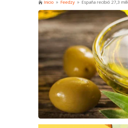
Inicio
Feedzy
España recibió 27,3 mil

9
9