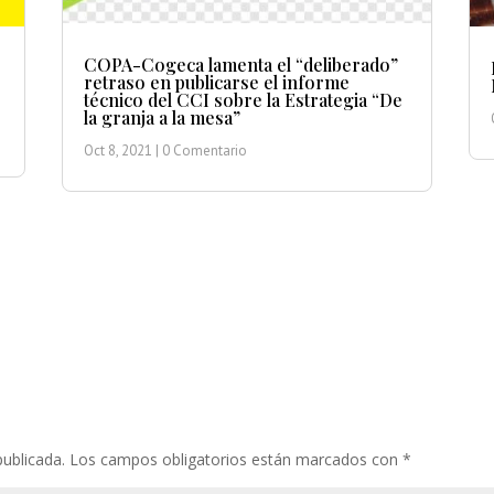
COPA-Cogeca lamenta el “deliberado”
retraso en publicarse el informe
técnico del CCI sobre la Estrategia “De
la granja a la mesa”
Oct 8, 2021
| 0 Comentario
publicada.
Los campos obligatorios están marcados con
*