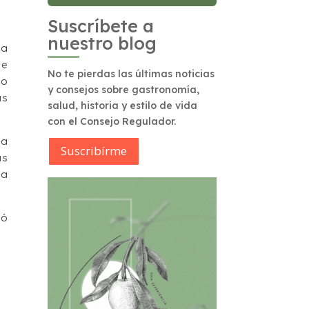
Suscríbete a
nuestro blog
ña
se
No te pierdas las últimas noticias
to
y consejos sobre gastronomía,
as
salud, historia y estilo de vida
con el Consejo Regulador.
la
Suscribírme
as
ña
có