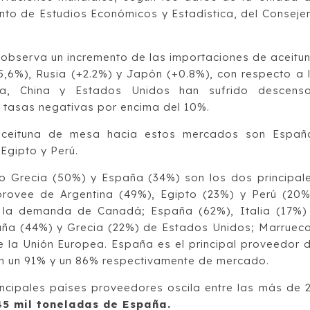
to de Estudios Económicos y Estadística, del Conseje
observa un incremento de las importaciones de aceitu
6%), Rusia (+2.2%) y Japón (+0.8%), con respecto a 
ia, China y Estados Unidos han sufrido descens
n tasas negativas por encima del 10%.
eituna de mesa hacia estos mercados son Españ
 Egipto y Perú.
 Grecia (50%) y España (34%) son los dos principal
provee de Argentina (49%), Egipto (23%) y Perú (20%
 la demanda de Canadá; España (62%), Italia (17%)
ña (44%) y Grecia (22%) de Estados Unidos; Marruec
e la Unión Europea. España es el principal proveedor 
on un 91% y un 86% respectivamente de mercado.
ncipales países proveedores oscila entre las más de 
45 mil toneladas de España.