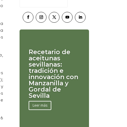
ro
na
la
os
Recetario de
a,
aceitunas
sevillanas:
tradición e
es
innovación con
);
Manzanilla y
 y
Gordal de
os
Sevilla
de
Leer más
26