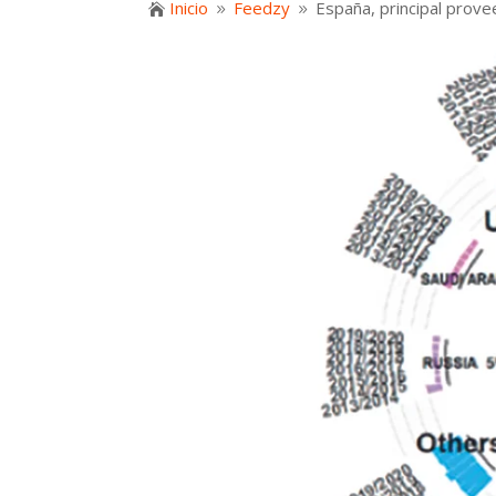
Inicio
Feedzy
España, principal prov

9
9