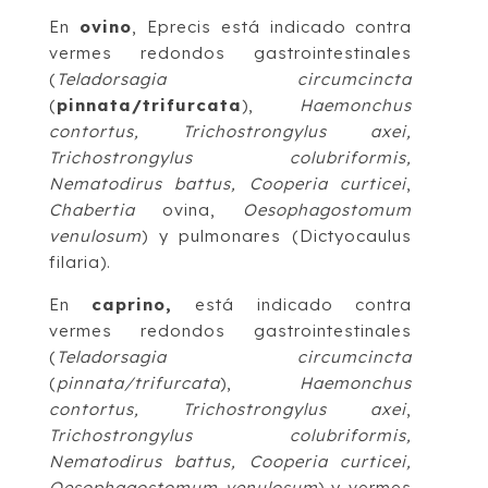
En
ovino
, Eprecis está indicado contra
vermes redondos gastrointestinales
(
Teladorsagia circumcincta
(
pinnata/trifurcata
),
Haemonchus
contortus, Trichostrongylus axei,
Trichostrongylus colubriformis,
Nematodirus battus, Cooperia curticei
,
Chabertia
ovina,
Oesophagostomum
venulosum
) y pulmonares (
Dictyocaulus
filaria
).
En
caprino,
está indicado contra
vermes redondos gastrointestinales
(
Teladorsagia circumcincta
(
pinnata/trifurcata
),
Haemonchus
contortus,
Trichostrongylus axei
,
Trichostrongylus colubriformis,
Nematodirus battus, Cooperia curticei,
Oesophagostomum venulosum
) y vermes