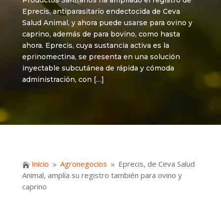
Productos Sanitarios ha ampliado el registro de
Eprecis, antiparasitario endectocida de Ceva
Salud Animal, y ahora puede usarse para ovino y
caprino, además de para bovino, como hasta
ahora. Eprecis, cuya sustancia activa es la
eprinomectina, se presenta en una solución
inyectable subcutánea de rápida y cómoda
administración, con […]
Inicio
Agronegocios
Eprecis, de Ceva Salud

9
9
Animal, amplía su registro también para ovino y
caprino