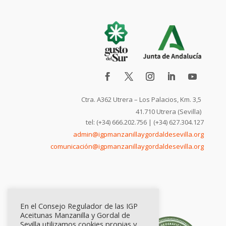
Ctra. A362 Utrera – Los Palacios, Km. 3,5
41.710 Utrera (Sevilla)
tel: (+34) 666.202.756 | (+34) 627.304.127
admin@igpmanzanillaygordaldesevilla.org
comunicación@igpmanzanillaygordaldesevilla.org
En el Consejo Regulador de las IGP
Aceitunas Manzanilla y Gordal de
Sevilla utilizamos cookies propias y