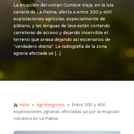
La erupción del volcán Cumbre Vieja, en la isla
canaria de La Palma, afecta a entre 300 y 400
explotaciones agrícolas, especialmente de
plátano, y las lenguas de lava están cortando
carreteras de acceso y dejando inservible el
terreno que arrasa dejando así escenarios de
“verdadero drama”. La radiografía de la zona
agraria afectada se […]
Inicio
Agronegocios
Entre 300 y 400

9
9
explotaciones agrarias afectadas ya por la erupción
volcánica en La Palma