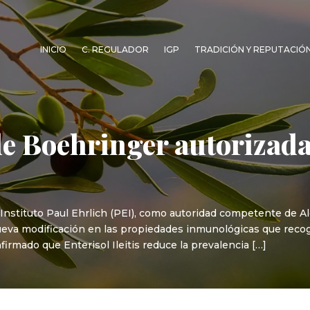
INICIO
C. REGULADOR
IGP
TRADICIÓN Y REPUTACIÓ
 de Boehringer autorizada
Instituto Paul Ehrlich (PEI), como autoridad competente de A
a modificación en las propiedades inmunológicas que recoge l
rmado que Enterisol Ileitis reduce la prevalencia […]