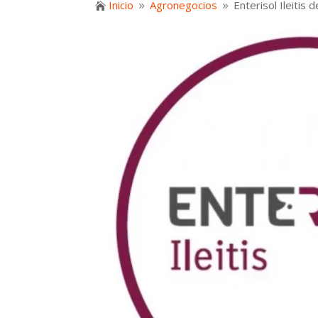
Inicio
Agronegocios
Enterisol Ileitis

9
9