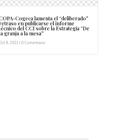
COPA-Cogeca lamenta el “deliberado”
retraso en publicarse el informe
técnico del CCI sobre la Estrategia “De
la granja a la mesa”
Oct 8, 2021
| 0 Comentario