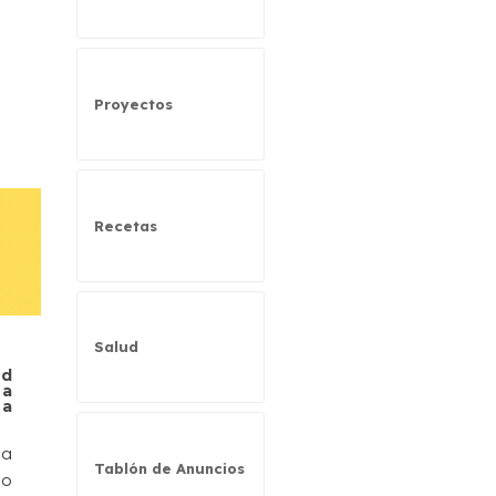
Proyectos
Recetas
Salud
ad
ha
ha
la
Tablón de Anuncios
to