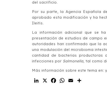
del sacrificio.
Por su parte, la Agencia Española 
aprobado esta modificación y ha hecho
Ileitis.
La información adicional que se ha
presentación de estudios de campo en
autoridades han confirmado que la ad
una modulación del microbioma intesti
cantidad de bacterias productoras 
infecciones por
Salmonella
, tal como 
Más información sobre este tema en:
LinkedIn
X
Facebook
WhatsApp
Email
Compartir