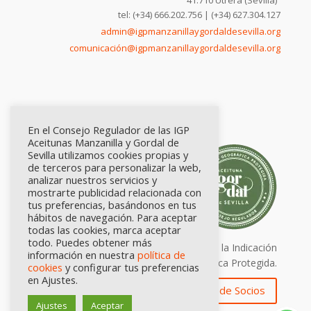
tel: (+34) 666.202.756 | (+34) 627.304.127
admin@igpmanzanillaygordaldesevilla.org
comunicación@igpmanzanillaygordaldesevilla.org
En el Consejo Regulador de las IGP
Aceitunas Manzanilla y Gordal de
Sevilla utilizamos cookies propias y
de terceros para personalizar la web,
analizar nuestros servicios y
mostrarte publicidad relacionada con
tus preferencias, basándonos en tus
hábitos de navegación. Para aceptar
todas las cookies, marca aceptar
todo. Puedes obtener más
Calidad certificada por Origen. Sellos de la Indicación
información en nuestra
política de
Geográfica Protegida.
cookies
y configurar tus preferencias
en Ajustes.
Zona de Socios
Ajustes
Aceptar