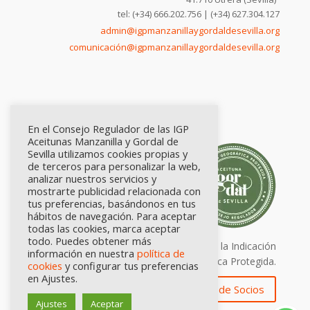
tel: (+34) 666.202.756 | (+34) 627.304.127
admin@igpmanzanillaygordaldesevilla.org
comunicación@igpmanzanillaygordaldesevilla.org
En el Consejo Regulador de las IGP
Aceitunas Manzanilla y Gordal de
Sevilla utilizamos cookies propias y
de terceros para personalizar la web,
analizar nuestros servicios y
mostrarte publicidad relacionada con
tus preferencias, basándonos en tus
hábitos de navegación. Para aceptar
todas las cookies, marca aceptar
todo. Puedes obtener más
Calidad certificada por Origen. Sellos de la Indicación
información en nuestra
política de
Geográfica Protegida.
cookies
y configurar tus preferencias
en Ajustes.
Zona de Socios
Ajustes
Aceptar