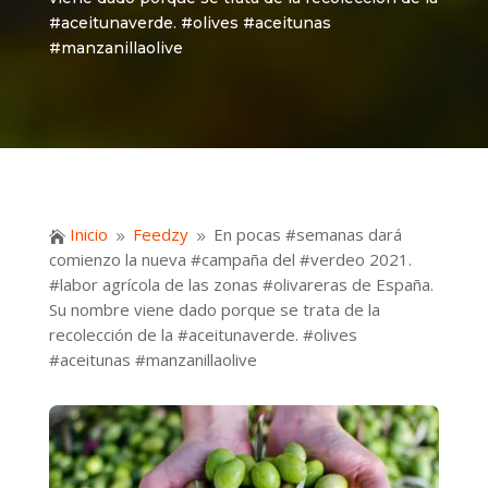
#aceitunaverde. #olives #aceitunas
#manzanillaolive
Inicio
Feedzy
En pocas #semanas dará

9
9
comienzo la nueva #campaña del #verdeo 2021.
#labor agrícola de las zonas #olivareras de España.
Su nombre viene dado porque se trata de la
recolección de la #aceitunaverde. #olives
#aceitunas #manzanillaolive