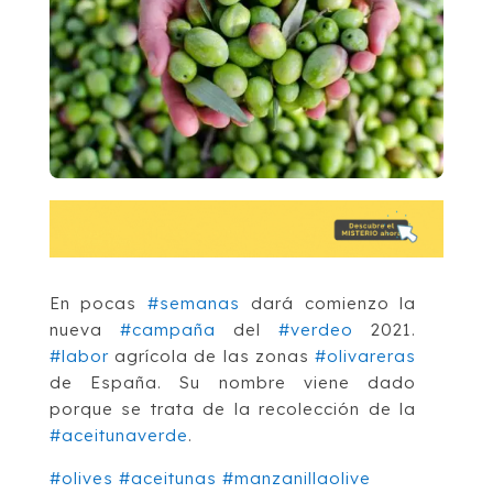
En pocas
#semanas
dará comienzo la
nueva
#campaña
del
#verdeo
2021.
#labor
agrícola de las zonas
#olivareras
de España. Su nombre viene dado
porque se trata de la recolección de la
#aceitunaverde
.
#olives
#aceitunas
#manzanillaolive