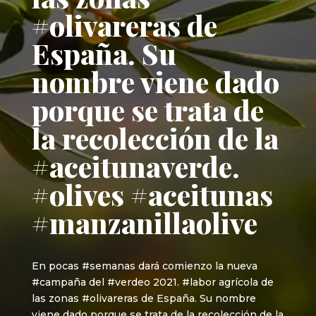
#olivareras de
España. Su
nombre viene dado
porque se trata de
la recolección de la
#aceitunaverde.
#olives #aceitunas
#manzanillaolive
En pocas #semanas dará comienzo la nueva
#campaña del #verdeo 2021. #labor agrícola de
las zonas #olivareras de España. Su nombre
viene dado porque se trata de la recolección de la