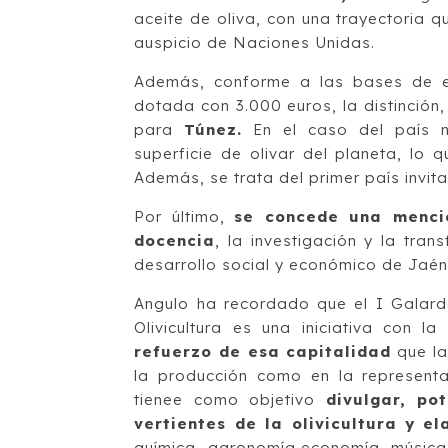
aceite de oliva, con una trayectoria 
auspicio de Naciones Unidas.
Además, conforme a las bases de e
dotada con 3.000 euros, la distinción,
para
Túnez.
En el caso del país n
superficie de olivar del planeta, lo 
Además, se trata del primer país invita
Por último,
se concede una menci
docencia
, la investigación y la tran
desarrollo social y económico de Jaén 
Angulo ha recordado que el I Galard
Olivicultura es una iniciativa con l
refuerzo de esa capitalidad
que la
la producción como en la representat
tienee como objetivo
divulgar, pot
vertientes de la olivicultura y el
química, agronomía,economía, música,