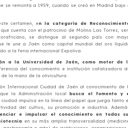
que se remonta a 1959, cuando se creó en Madrid bajo 
ste certamen, e
n la categoría de Reconocimient
 que cuenta con el patrocinio de Molino Las Torres, se
orafricano, se distingue al segundo país con may
que le une a Jaén como capital mundial del oro líquid
do a la feria internacional Expoliva.
ón a la Universidad de Jaén, como motor de 
sferencia del conocimiento e institución catalizadora d
de la mano de la olivicultura.
ón Internacional Ciudad de Jaén al conocimiento de 
a que la Administración local
busca el fomento y 
 ciudad impulsa en la línea del papel que juega tanto 
ividad del cultivo, su promoción e industria. Ademá
enciar e impulsar el conocimiento en todas s
aiotecnia
en su más amplia transversalidad (medicin
 gastronomía o arte) de instituciones, organizaciones