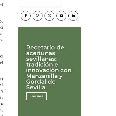
el
o
,
rá
or
o.
Recetario de
aceitunas
la
sevillanas:
el
tradición e
innovación con
Manzanilla y
la
Gordal de
el
Sevilla
en
Leer más
s,
us
a,
 y