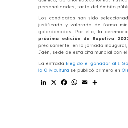
personalidades, tanto del ámbito públi
Los candidatos han sido seleccionad
justificada y valorada de forma mi
galardonados. Por ello, la ceremon
próxima edición de Expoliva 202
precisamente, en la jornada inaugural,
Jaén, sede de esta cita mundial con el 
La entrada
Elegido el ganador al I G
la Olivicultura
se publicó primero en
Ol
LinkedIn
X
Facebook
WhatsApp
Email
Compartir