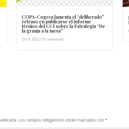
COPA-Cogeca lamenta el “deliberado”
retraso en publicarse el informe
técnico del CCI sobre la Estrategia “De
la granja a la mesa”
Oct 8, 2021
| 0 Comentario
publicada.
Los campos obligatorios están marcados con
*