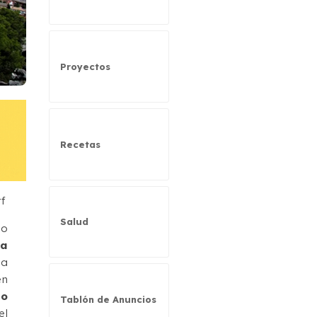
Proyectos
Recetas
rf
Salud
do
ra
ha
en
jo
Tablón de Anuncios
el