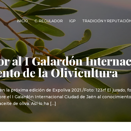
INICIO
C. REGULADOR
IGP
TRADICIÓN Y REPUTACIÓ
or al I Galardón Interna
nto de la Olivicultura
n la próxima edición de Expoliva 2021./Foto: 123rf El jurado, 
re el I Galardón Internacional Ciudad de Jaén al conocimiento 
eite de oliva. Así lo ha […]