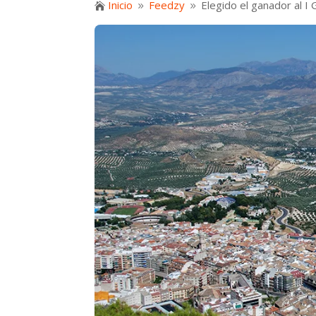
Inicio
Feedzy
Elegido el ganador al I 

9
9