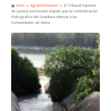
Inicio
Agroinformación
El Tribunal Superior

9
9
de Justicia extremeño impide que la Confederación
Hidrográfica del Guadiana silencie a las
Comunidades de Masa