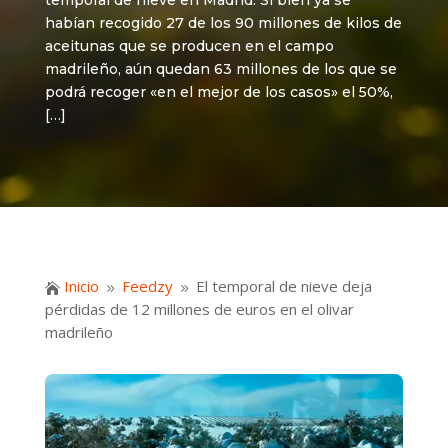
temporal de nieve en Madrid. Si bien ya se
habían recogido 27 de los 90 millones de kilos de
aceitunas que se producen en el campo
madrileño, aún quedan 63 millones de los que se
podrá recoger «en el mejor de los casos» el 50%,
[…]
Inicio
Feedzy
El temporal de nieve deja

9
9
pérdidas de 12 millones de euros en el olivar
madrileño