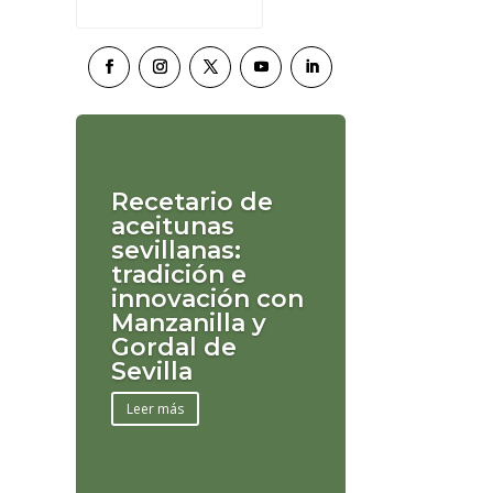
Recetario de
aceitunas
sevillanas:
tradición e
innovación con
Manzanilla y
Gordal de
Sevilla
Leer más