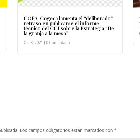
COPA-Cogeca lamenta el “deliberado”
retraso en publicarse el informe
técnico del CCI sobre la Estrategia “De
la granja a la mesa”
Oct 8, 2021
| 0 Comentario
publicada.
Los campos obligatorios están marcados con
*