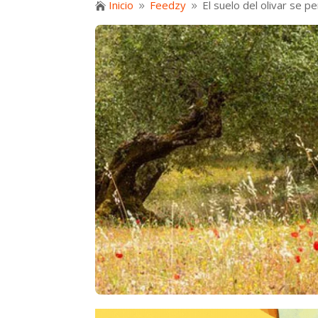
Inicio
Feedzy
El suelo del olivar se p

9
9