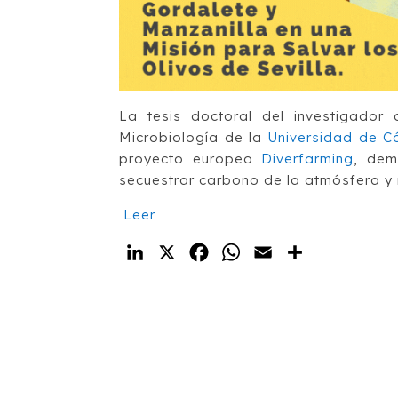
La tesis doctoral del investigador
Microbiología de la
Universidad de C
proyecto europeo
Diverfarming
,
dem
secuestrar carbono de la atmósfera y 
Leer
LinkedIn
X
Facebook
WhatsApp
Email
Compartir