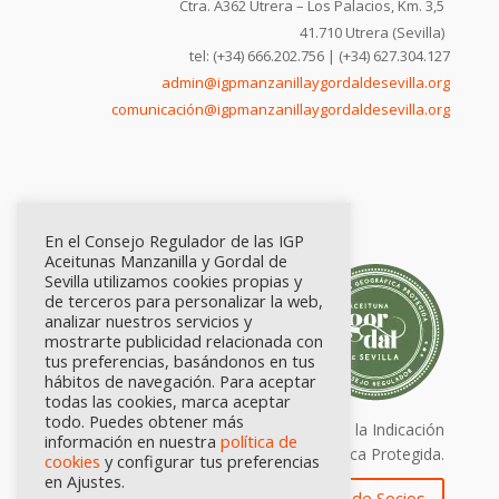
Ctra. A362 Utrera – Los Palacios, Km. 3,5
41.710 Utrera (Sevilla)
tel: (+34) 666.202.756 | (+34) 627.304.127
admin@igpmanzanillaygordaldesevilla.org
comunicación@igpmanzanillaygordaldesevilla.org
En el Consejo Regulador de las IGP
Aceitunas Manzanilla y Gordal de
Sevilla utilizamos cookies propias y
de terceros para personalizar la web,
analizar nuestros servicios y
mostrarte publicidad relacionada con
tus preferencias, basándonos en tus
hábitos de navegación. Para aceptar
todas las cookies, marca aceptar
todo. Puedes obtener más
Calidad certificada por Origen. Sellos de la Indicación
información en nuestra
política de
Geográfica Protegida.
cookies
y configurar tus preferencias
en Ajustes.
Zona de Socios