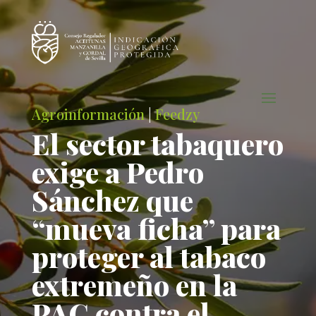
Agroinformación
|
Feedzy
El sector tabaquero
exige a Pedro
Sánchez que
“mueva ficha” para
proteger al tabaco
extremeño en la
PAC contra el