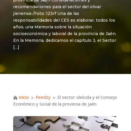
provincia de Jaén Consideraciones y
recomendaciones para el sector del olivar
jienense./Foto: 123rf Una de las
responsabilidades del CES es elaborar, todos los
años, una Memoria sobre la situación
socioeconómica y laboral de la provincia de Jaén.
En la Memoria, dedicamos el capítulo 3, el Sector
[…]
Inicio
Feedzy
El sector oleícola y el Consejo

9
9
Económico y Social de la provincia de Jaén