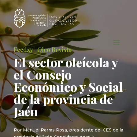
Feedzy
|
Oleo Revista
El sector oleícola y
el Consejo
Económico y Social
de la provincia de
Jaén
Por Manuel Parras Rosa, presidente del CES de la