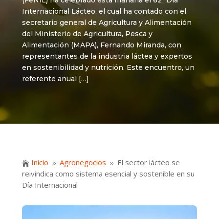
(FeNIL) ha celebrado esta mañana el 62º Día
Internacional Lácteo, el cual ha contado con el
secretario general de Agricultura y Alimentación
del Ministerio de Agricultura, Pesca y
Alimentación (MAPA), Fernando Miranda, con
representantes de la industria láctea y expertos
en sostenibilidad y nutrición. Este encuentro, un
referente anual […]
Inicio
Agronegocios
El sector lácteo se

9
9
reivindica como sistema esencial y sostenible en su
Día Internacional