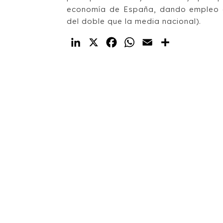
economía de España, dando empleo 
del doble que la media nacional).
LinkedIn
X
Facebook
WhatsApp
Email
Compartir