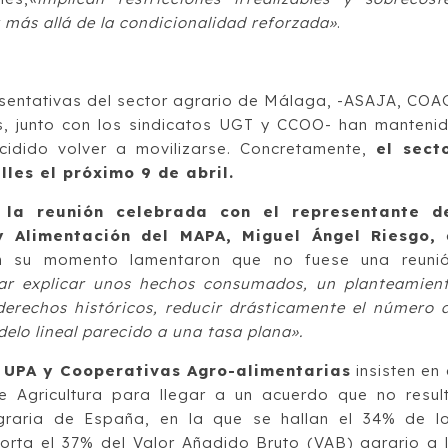
 más allá de la condicionalidad reforzada»
.
esentativas del sector agrario de Málaga, -ASAJA, COA
s, junto con los sindicatos UGT y CCOO- han manteni
idido volver a movilizarse. Concretamente,
el sect
les el próximo 9 de abril.
 la reunión celebrada con el representante d
y Alimentación del MAPA, Miguel Ángel Riesgo,
e
 su momento lamentaron que no fuese una reuni
tar explicar unos hechos consumados, un planteamien
derechos históricos, reducir drásticamente el número 
elo lineal parecido a una tasa plana».
 UPA y Cooperativas Agro-alimentarias
insisten en 
e Agricultura para llegar a un acuerdo que no resul
agraria de España, en la que se hallan el 34% de l
rta el 37% del Valor Añadido Bruto (VAB) agrario a 