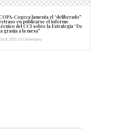
COPA-Cogeca lamenta el “deliberado”
retraso en publicarse el informe
técnico del CCI sobre la Estrategia “De
la granja a la mesa”
Oct 8, 2021
| 0 Comentario