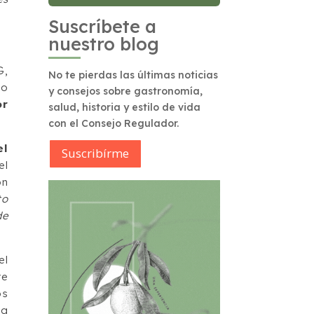
Suscríbete a
nuestro blog
G,
No te pierdas las últimas noticias
do
y consejos sobre gastronomía,
or
salud, historia y estilo de vida
con el Consejo Regulador.
el
Suscribírme
l
ón
to
de
el
te
os
la