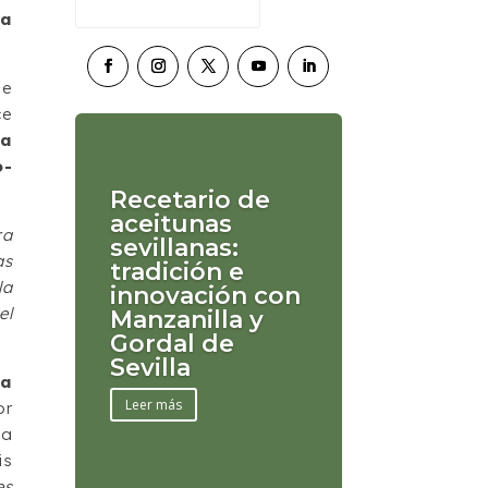
ia
ue
ce
la
o-
Recetario de
aceitunas
ra
sevillanas:
as
tradición e
la
innovación con
el
Manzanilla y
Gordal de
Sevilla
ra
Leer más
or
 a
is
es