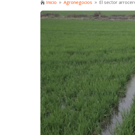
Inicio
Agronegocios
El sector arrocer

9
9