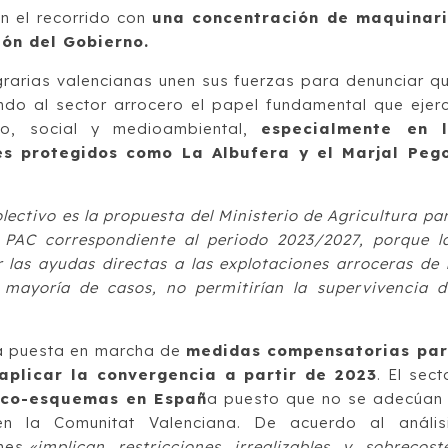
án el recorrido con
una concentración de maquinar
ión del Gobierno.
grarias valencianas unen sus fuerzas para denunciar q
ndo al sector arrocero el papel fundamental que ejer
o, social y medioambiental,
especialmente en 
s protegidos como La Albufera y el Marjal Peg
lectivo es la propuesta del Ministerio de Agricultura pa
 PAC correspondiente al periodo 2023/2027, porque l
las ayudas directas a las explotaciones arroceras de 
mayoría de casos, no permitirían la supervivencia d
la puesta en marcha de
medidas compensatorias pa
 aplicar la convergencia a partir de 2023
. El sect
 eco-esquemas en Españ
a puesto que no se adecúan
en la Comunitat Valenciana. De acuerdo al anális
es,
«implican restricciones irrealizables y sobrecost