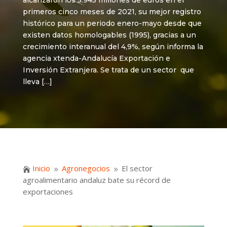
alcanzaron los 5.945 millones de euros en el
primeros cinco meses de 2021, su mejor registro
histórico para un periodo enero-mayo desde que
existen datos homologables (1995), gracias a un
crecimiento interanual del 4,9%, según informa la
agencia xtenda-Andalucía Exportación e
Inversión Extranjera. Se trata de un sector que
lleva […]
Inicio
Agronegocios
El sector

9
9
agroalimentario andaluz bate su récord de
exportaciones