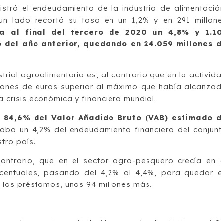
istró el endeudamiento de la industria de alimentació
n lado recortó su tasa en un 1,2% y en 291 millon
a al final del tercero de 2020 un 4,8% y 1.1
 del año anterior, quedando en 24.059 millones 
trial agroalimentaria es, al contrario que en la activid
illones de euros superior al máximo que había alcanza
a crisis económica y financiera mundial.
l 84,6% del Valor Añadido Bruto (VAB) estimado 
aba un 4,2% del endeudamiento financiero del conjun
tro país.
ntrario, que en el sector agro-pesquero crecía en 
rcentuales, pasando del 4,2% al 4,4%, para quedar 
e los préstamos, unos 94 millones más.