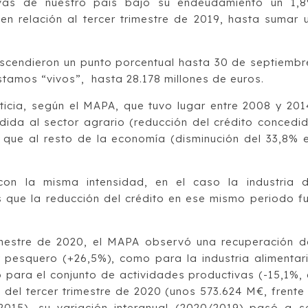
ivas de nuestro país bajó su endeudamiento un 1,
 en relación al tercer trimestre de 2019, hasta sumar 
scendieron un punto porcentual hasta 30 de septiembr
tamos “vivos”, hasta 28.178 millones de euros.
iticia, según el MAPA, que tuvo lugar entre 2008 y 201
ida al sector agrario (reducción del crédito concedi
 que al resto de la economía (disminución del 33,8% 
on la misma intensidad, en el caso la industria 
s que la reducción del crédito en ese mismo periodo f
rimestre de 2020, el MAPA observó una recuperación d
y pesquero (+26,5%), como para la industria alimentar
 para el conjunto de actividades productivas (-15,1%, 
 del tercer trimestre de 2020 (unos 573.624 M€, frente
2015), su variación interanual (2020/2019) pasó a s