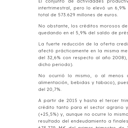
El conjunto de actividades product
intertrimestral, pero lo elevó un 6,9%
total de 573.629 millones de euros.
No obstante, los créditos morosos de
quedando en el 5,9% del saldo de prés
La fuerte reducción de la oferta cred
afectó prácticamente en la misma med
del 32,6% con respecto al año 2008),
dicho periodo).
No ocurrió lo mismo, o al menos c
alimentación, bebidas y tabaco), pue
del 20,7%.
A partir de 2015 y hasta el tercer t
crédito tanto para el sector agrario 
(+25,5%) y, aunque no ocurre lo mismo
resultado del endeudamiento a finales
675.779 M€ del primer trimestre de 