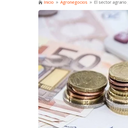
Inicio
Agronegocios
El sector agrari

9
9