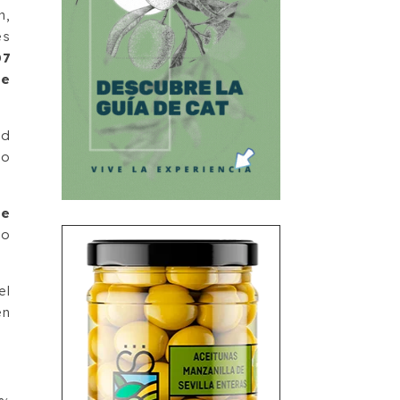
n,
es
07
de
ad
do
de
to
el
en