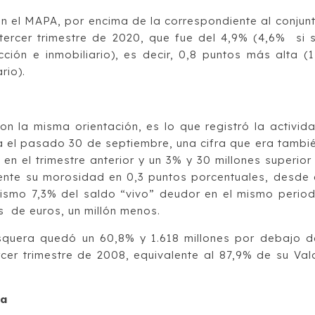
n el MAPA, por encima de la correspondiente al conjun
tercer trimestre de 2020, que fue del 4,9% (4,6% si 
ción e inmobiliario), es decir, 0,8 puntos más alta (1
rio).
 la misma orientación, es lo que registró la activid
a el pasado 30 de septiembre, una cifra que era tambi
n el trimestre anterior y un 3% y 30 millones superior
ente su morosidad en 0,3 puntos porcentuales, desde 
 mismo 7,3% del saldo “vivo” deudor en el mismo perio
s de euros, un millón menos.
squera quedó un 60,8% y 1.618 millones por debajo d
cer trimestre de 2008, equivalente al 87,9% de su Val
ia