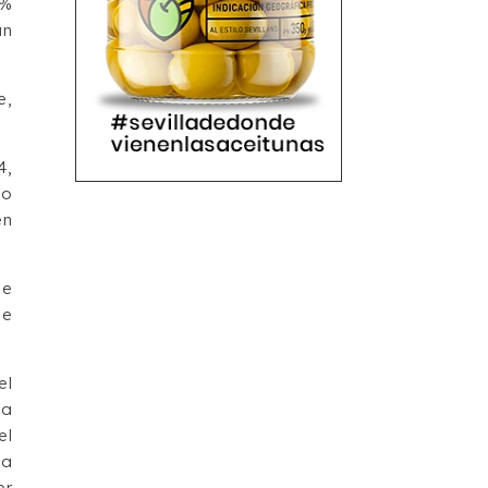
8%
un
e,
4,
do
en
de
ue
el
ia
el
 a
er