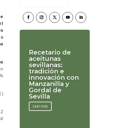
de
el
do
as
 a
Recetario de
aceitunas
la
sevillanas:
ño
tradición e
7%
innovación con
Manzanilla y
Gordal de
€)
Sevilla
Leer más
,2
al