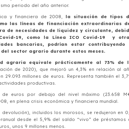
ismo periodo del año anterior.
mica y financiera de 2008,
la situación de tipos 
omo las líneas de financiación extraordinarias d
ra de necesidades de liquidez y circulante, debi
Covid-19, como la Línea ICO Covid-19 y otr
dades bancarias, podrían estar contribuyendo
del sector agrario durante estos meses.
ad agraria equivale prácticamente al 73% de 
ación de 2020), que mejoró un 4,3% en relación al a
en 29.093 millones de euros. Representa también el 3,
actividades productivas.
s de euros por debajo del nivel máximo (23.658 M
008, en plena crisis económica y financiera mundial.
 devolución), incluidos los morosos, se redujeron en 0
eranual desde el 5,9% del saldo “vivo” de préstamos 
uros, unos 9 millones menos.