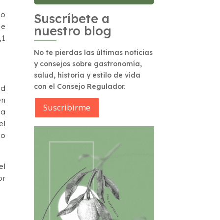
to
Suscríbete a
se
nuestro blog
,1
No te pierdas las últimas noticias
y consejos sobre gastronomía,
salud, historia y estilo de vida
con el Consejo Regulador.
ad
én
Suscribírme
 a
el
do
el
or