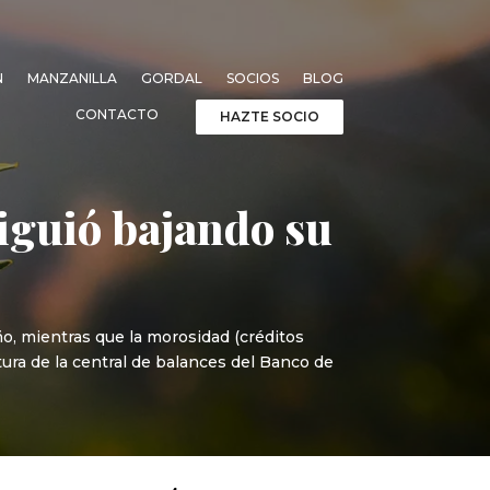
N
MANZANILLA
GORDAL
SOCIOS
BLOG
CONTACTO
HAZTE SOCIO
siguió bajando su
o, mientras que la morosidad (créditos
tura de la central de balances del Banco de