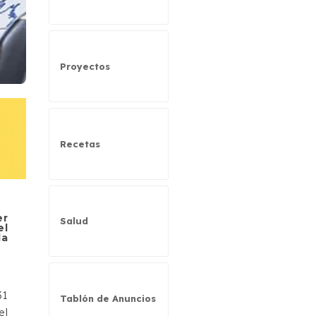
Proyectos
Recetas
er
Salud
el
la
31
Tablón de Anuncios
el