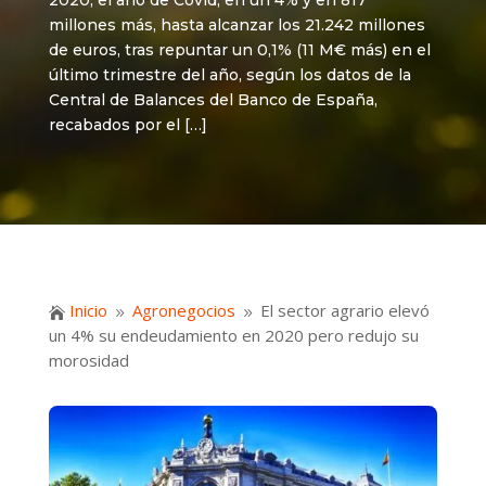
2020, el año de Covid, en un 4% y en 817
millones más, hasta alcanzar los 21.242 millones
de euros, tras repuntar un 0,1% (11 M€ más) en el
último trimestre del año, según los datos de la
Central de Balances del Banco de España,
recabados por el […]
Inicio
Agronegocios
El sector agrario elevó

9
9
un 4% su endeudamiento en 2020 pero redujo su
morosidad