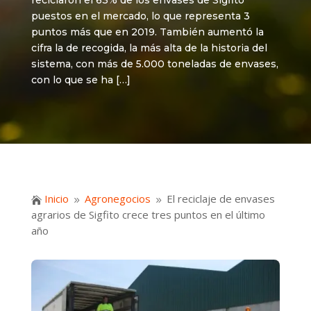
reciclaron el 63% de los envases de Sigfito
puestos en el mercado, lo que representa 3
puntos más que en 2019. También aumentó la
cifra la de recogida, la más alta de la historia del
sistema, con más de 5.000 toneladas de envases,
con lo que se ha […]
Inicio
Agronegocios
El reciclaje de envases

9
9
agrarios de Sigfito crece tres puntos en el último
año