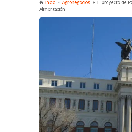
Inicio
Agronegocios
El proyecto de P

9
9
Alimentación