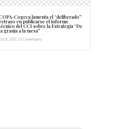
COPA-Cogeca lamenta el “deliberado”
retraso en publicarse el informe
técnico del CCI sobre la Estrategia “De
la granja a la mesa”
Oct 8, 2021
| 0 Comentario