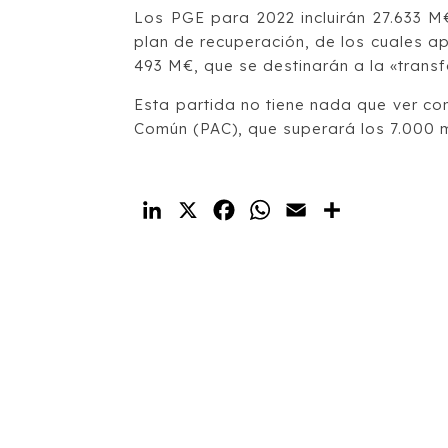
Los PGE para 2022 incluirán 27.633 M
plan de recuperación, de los cuales ap
493 M€, que se destinarán a la «trans
Esta partida no tiene nada que ver con
Común (PAC), que superará los 7.000 m
LinkedIn
X
Facebook
WhatsApp
Email
Compartir