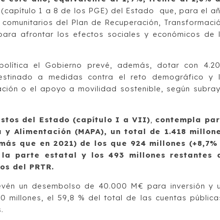
 (capítulo 1 a 8 de los PGE) del Estado que, para el a
s comunitarios del Plan de Recuperación, Transformaci
para afrontar los efectos sociales y económicos de 
olítica el Gobierno prevé, además, dotar con 4.2
estinado a medidas contra el reto demográfico y 
zación o el apoyo a movilidad sostenible, según subra
stos del Estado (capítulo I a VII)
,
contempla pa
a y Alimentación (MAPA), un total de 1.418 millon
 más que en 2021) de los que 924 millones (+8,7%
la parte estatal y los 493 millones restantes
os del PRTR.
revén un desembolso de 40.000 M€ para inversión y 
 millones, el 59,8 % del total de las cuentas pública
.