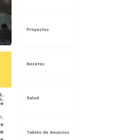
Proyectos
Recetas
2,
Salud
o,
de
a,
do
ra
Tablón de Anuncios
de