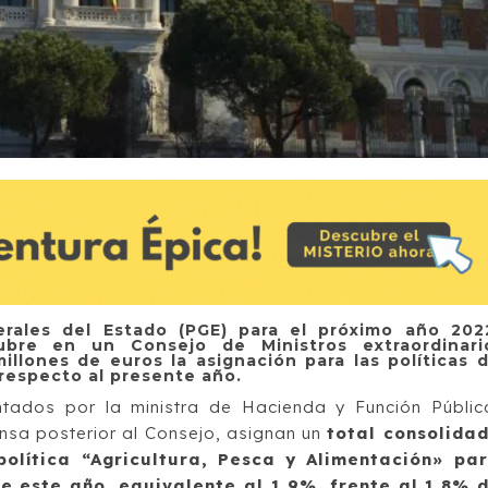
rales del Estado (PGE) para el próximo año 202
bre en un Consejo de Ministros extraordinari
llones de euros la asignación para las políticas 
 respecto al presente año.
tados por la ministra de Hacienda y Función Públic
nsa posterior al Consejo, asignan un
total consolida
política “Agricultura, Pesca y Alimentación» pa
de este año, equivalente al 1,9%, frente al 1,8% 