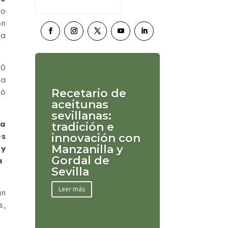
ño
ón
la
00
la
Recetario de
yó
aceitunas
sevillanas:
ra
tradición e
innovación con
es
Manzanilla y
 y
Gordal de
 a
Sevilla
Leer más
un
s,