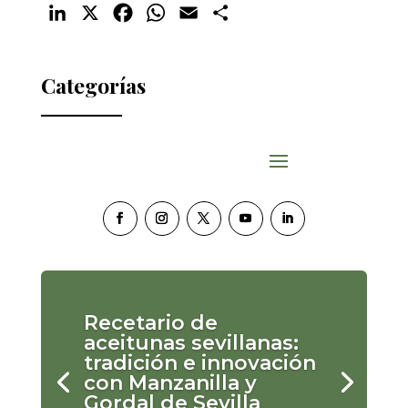
LinkedIn
X
Facebook
WhatsApp
Email
Compartir
Categorías
Recetario de
aceitunas sevillanas:
tradición e innovación
con Manzanilla y
Gordal de Sevilla