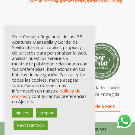
comunicación@igpmanzanillaygordaldesevilla.org
En el Consejo Regulador de las IGP
Aceitunas Manzanilla y Gordal de
Sevilla utilizamos cookies propias y
de terceros para personalizar la web,
analizar nuestros servicios y
mostrarte publicidad relacionada con
tus preferencias, basándonos en tus
hábitos de navegación. Para aceptar
todas las cookies, marca aceptar
todo. Puedes obtener más
Calidad certificada por Origen. Sellos de la Indicación
información en nuestra
política de
Geográfica Protegida.
cookies
y configurar tus preferencias
en Ajustes.
Zona de Socios
Ajustes
Aceptar
Rechazar todo
© Consejo Regulador de las IGP Aceitunas