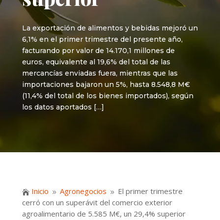
La exportación de alimentos y bebidas mejoró un
6,1% en el primer trimestre del presente año,
facturando por valor de 14.170,1 millones de
euros, equivalente al 19,6% del total de las
mercancías enviadas fuera, mientras que las
importaciones bajaron un 5%, hasta 8.548,8 M€
(11,4% del total de los bienes importados), según
los datos aportados […]
Inicio
Agronegocios
El primer trimestre

9
9
cerró con un superávit del comercio exterior
agroalimentario de 5.585 M€, un 29,4% superior