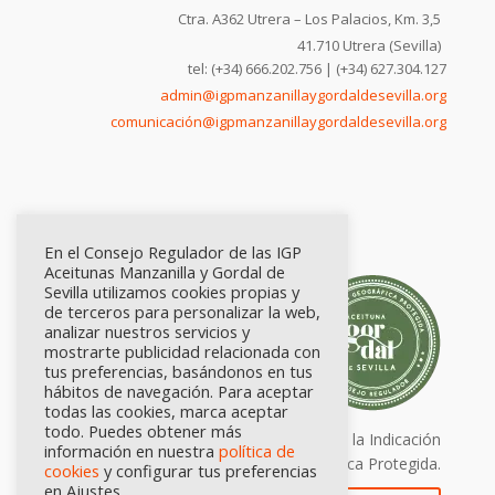
Ctra. A362 Utrera – Los Palacios, Km. 3,5
41.710 Utrera (Sevilla)
tel: (+34) 666.202.756 | (+34) 627.304.127
admin@igpmanzanillaygordaldesevilla.org
comunicación@igpmanzanillaygordaldesevilla.org
En el Consejo Regulador de las IGP
Aceitunas Manzanilla y Gordal de
Sevilla utilizamos cookies propias y
de terceros para personalizar la web,
analizar nuestros servicios y
mostrarte publicidad relacionada con
tus preferencias, basándonos en tus
hábitos de navegación. Para aceptar
todas las cookies, marca aceptar
todo. Puedes obtener más
Calidad certificada por Origen. Sellos de la Indicación
información en nuestra
política de
Geográfica Protegida.
cookies
y configurar tus preferencias
en Ajustes.