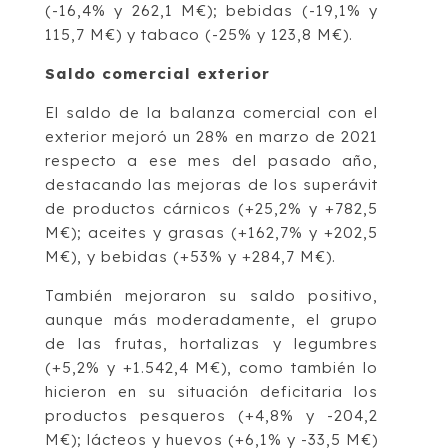
(-16,4% y 262,1 M€); bebidas (-19,1% y
115,7 M€) y tabaco (-25% y 123,8 M€).
Saldo comercial exterior
El saldo de la balanza comercial con el
exterior mejoró un 28% en marzo de 2021
respecto a ese mes del pasado año,
destacando las mejoras de los superávit
de productos cárnicos (+25,2% y +782,5
M€); aceites y grasas (+162,7% y +202,5
M€), y bebidas (+53% y +284,7 M€).
También mejoraron su saldo positivo,
aunque más moderadamente, el grupo
de las frutas, hortalizas y legumbres
(+5,2% y +1.542,4 M€), como también lo
hicieron en su situación deficitaria los
productos pesqueros (+4,8% y -204,2
M€); lácteos y huevos (+6,1% y -33,5 M€)