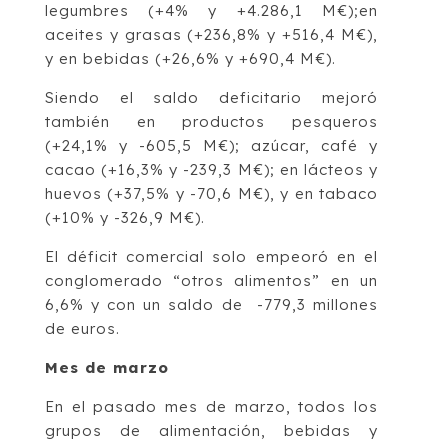
legumbres (+4% y +4.286,1 M€);en
aceites y grasas (+236,8% y +516,4 M€),
y en bebidas (+26,6% y +690,4 M€).
Siendo el saldo deficitario mejoró
también en productos pesqueros
(+24,1% y -605,5 M€); azúcar, café y
cacao (+16,3% y -239,3 M€); en lácteos y
huevos (+37,5% y -70,6 M€), y en tabaco
(+10% y -326,9 M€).
El déficit comercial solo empeoró en el
conglomerado “otros alimentos” en un
6,6% y con un saldo de -779,3 millones
de euros.
Mes de marzo
En el pasado mes de marzo, todos los
grupos de alimentación, bebidas y