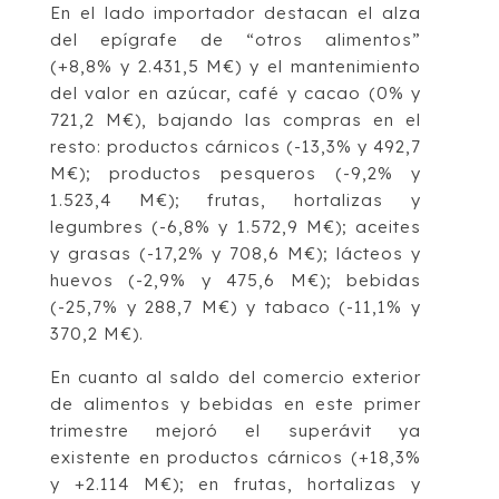
En el lado importador destacan el alza
del epígrafe de “otros alimentos”
(+8,8% y 2.431,5 M€) y el mantenimiento
del valor en azúcar, café y cacao (0% y
721,2 M€), bajando las compras en el
resto: productos cárnicos (-13,3% y 492,7
M€); productos pesqueros (-9,2% y
1.523,4 M€); frutas, hortalizas y
legumbres (-6,8% y 1.572,9 M€); aceites
y grasas (-17,2% y 708,6 M€); lácteos y
huevos (-2,9% y 475,6 M€); bebidas
(-25,7% y 288,7 M€) y tabaco (-11,1% y
370,2 M€).
En cuanto al saldo del comercio exterior
de alimentos y bebidas en este primer
trimestre mejoró el superávit ya
existente en productos cárnicos (+18,3%
y +2.114 M€); en frutas, hortalizas y