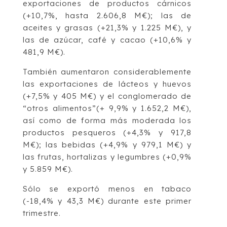
exportaciones de productos cárnicos
(+10,7%, hasta 2.606,8 M€); las de
aceites y grasas (+21,3% y 1.225 M€), y
las de azúcar, café y cacao (+10,6% y
481,9 M€).
También aumentaron considerablemente
las exportaciones de lácteos y huevos
(+7,5% y 405 M€) y el conglomerado de
“otros alimentos”(+ 9,9% y 1.652,2 M€),
así como de forma más moderada los
productos pesqueros (+4,3% y 917,8
M€); las bebidas (+4,9% y 979,1 M€) y
las frutas, hortalizas y legumbres (+0,9%
y 5.859 M€).
Sólo se exportó menos en tabaco
(-18,4% y 43,3 M€) durante este primer
trimestre.