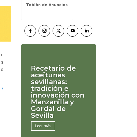
Tablón de Anuncios
o.
es
Recetario de
as
aceitunas
sevillanas:
tradición e
 7
innovación con
Manzanilla y
Gordal de
Sevilla
Leer más