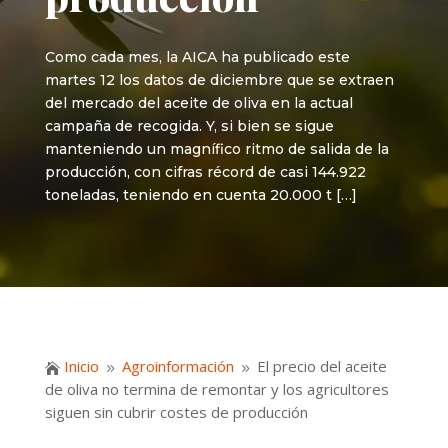
Como cada mes, la AICA ha publicado este
martes 12 los datos de diciembre que se extraen
del mercado del aceite de oliva en la actual
campaña de recogida. Y, si bien se sigue
manteniendo un magnífico ritmo de salida de la
producción, con cifras récord de casi 144.922
toneladas, teniendo en cuenta 20.000 t […]
Inicio
Agroinformación
El precio del aceite

9
9
de oliva no termina de remontar y los agricultores
siguen sin cubrir costes de producción