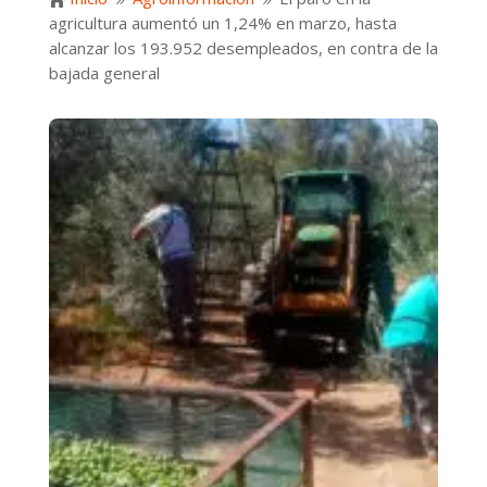

9
9
agricultura aumentó un 1,24% en marzo, hasta
alcanzar los 193.952 desempleados, en contra de la
bajada general