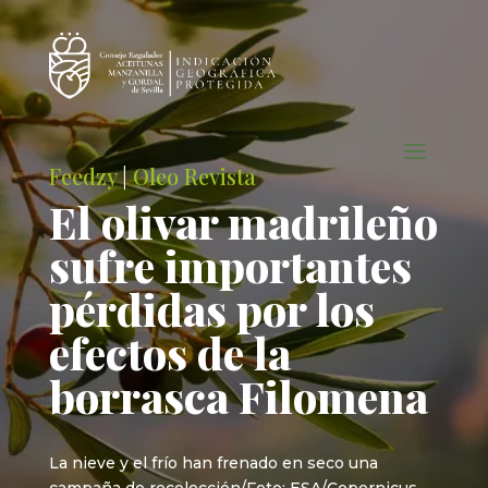
Feedzy
|
Oleo Revista
El olivar madrileño
sufre importantes
pérdidas por los
efectos de la
borrasca Filomena
La nieve y el frío han frenado en seco una