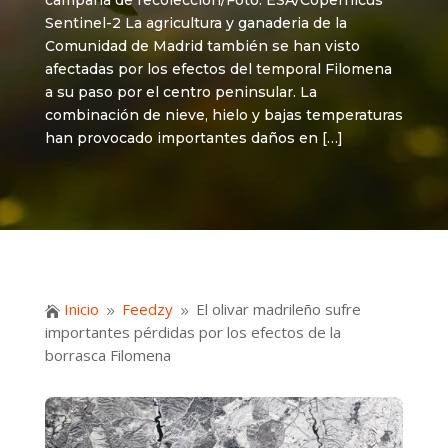
campaña de recolección/Foto: ESA/Copernicus
Sentinel-2 La agricultura y ganaderia de la
Comunidad de Madrid también se han visto
afectadas por los efectos del temporal Filomena
a su paso por el centro peninsular. La
combinación de nieve, hielo y bajas temperaturas
han provocado importantes daños en […]
Inicio
Feedzy
El olivar madrileño sufre

9
9
importantes pérdidas por los efectos de la
borrasca Filomena