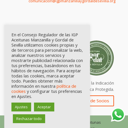
comunicación@igpmanzanillaygordaldesevilla.org
En el Consejo Regulador de las IGP
Aceitunas Manzanilla y Gordal de
Sevilla utilizamos cookies propias y
de terceros para personalizar la web,
analizar nuestros servicios y
mostrarte publicidad relacionada con
tus preferencias, basándonos en tus
hábitos de navegación. Para aceptar
todas las cookies, marca aceptar
todo. Puedes obtener más
Calidad certificada por Origen. Sellos de la Indicación
información en nuestra
política de
Geográfica Protegida.
cookies
y configurar tus preferencias
en Ajustes.
Zona de Socios
Ajustes
Aceptar
Rechazar todo
© Consejo Regulador de las IGP Aceitunas