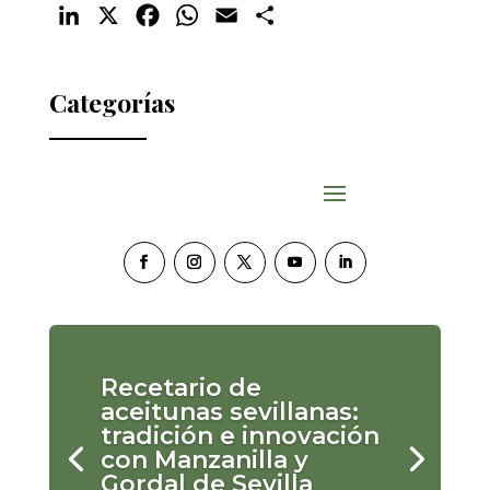
LinkedIn
X
Facebook
WhatsApp
Email
Compartir
Categorías
Recetario de
aceitunas sevillanas:
tradición e innovación
con Manzanilla y
Gordal de Sevilla