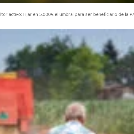
ltor activo: Fijar en 5.000€ el umbral para ser beneficiario de la P