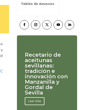
Tablón de Anuncios
as
 y
Recetario de
al
aceitunas
sevillanas:
tradición e
AC
innovación con
Manzanilla y
Gordal de
Sevilla
Leer más