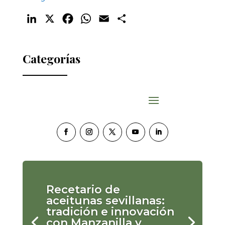
LinkedIn
X
Facebook
WhatsApp
Email
Compartir
Categorías
Recetario de
aceitunas sevillanas:
tradición e innovación
con Manzanilla y