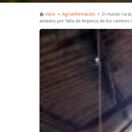
Inicio
Agroinformación
El mundo rural

9
9
aislados por falta de limpieza de los caminos 