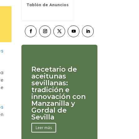
Tablón de Anuncios
Recetario de
ha
aceitunas
te
sevillanas:
ee
tradición e
innovación con
Manzanilla y
os
Gordal de
en
Sevilla
Leer más