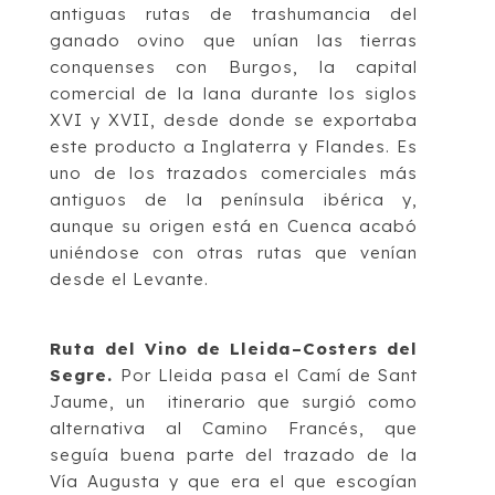
antiguas rutas de trashumancia del
gana
do
ovino que unían las tierras
conquenses con Burgos, la capital
comercial de la lana durante
los siglos
XVI y XVII, desde donde se exportaba
este producto a Inglaterra y Flandes. Es
uno de los trazados comerciales más
antiguos de la península ibérica y,
a
unque su origen
está en Cuenca acabó
uniéndose con otras rutas que venían
desde el Levante
.
Ruta del Vino de Lleida
–
Costers del
Segre
.
Por Lleida pasa el
Cam
í
de Sant
Jaume
, un
itinerario que surgió como
alternativa al Camino Francés, que
seguía buena parte del
trazado de la
Vía Augusta y que era
el que
escog
ían