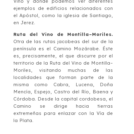
Vino y donde podemos ver diferentes
ejemplos de edificios relacionados con
el
Apóstol
, como la iglesia de Santiago,
en J
erez.
Ruta del Vino de Montilla
–
Moriles
.
Otra de las rutas jacobeas del sur de la
península es
el
Camino Mozárabe
.
É
ste
es, precisamente, el que discurre por el
territorio de la Ruta
del Vino de Montilla
–
Moriles, visitando muchas de las
localidades que
forman parte de la
misma como Cabra, Lucena, Doña
Mencía, Espejo, Castro del Río, Baena y
Córdoba
.
D
esde
la capital cordobesa,
el
Camino se dirige hacia tierras
extremeñas para enlazar con
la Vía de
la Plata.