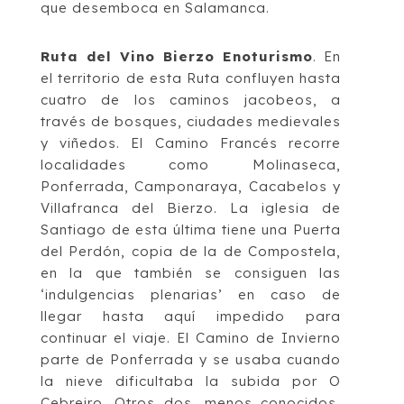
que desemboca en
Salamanca.
Ruta del Vino Bierzo Enoturismo
. En
el
territorio
de esta Ruta
confluyen hasta
cuat
ro de
los caminos j
acobeos, a
través de
bosques
, ciudades medievales
y viñedos. El
Camino
Francés
recorre
localidades como Molinaseca,
Ponferrada, Camponaraya, Cacabelos y
Villafranca del Bierzo. La iglesia de
Santiago de esta última tiene una Puerta
del Perdón,
copia de la de Compostela,
en la
que también se consiguen las
‘indulgencias plenarias’ en
caso de
llegar hasta aquí impedido para
continuar el viaje. El
Camino de Invierno
parte
de Ponferrada y se usaba cuando
la nieve dificultaba la subida por O
Cebreiro.
O
tros
dos,
menos conocidos
,