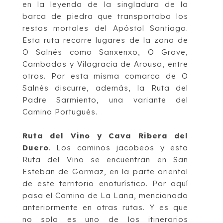
en la leyenda de la singladura de la
barca de
piedra que transportaba lo
s
restos mortales del Apóstol Santiago.
Esta ruta recorre
lugares de la zona de
O Salnés como Sanxenxo, O Grove,
Cambados y Vilagracia de
Arousa,
entre
otros
. Por esta misma comarca de O
Salnés discurre, además, la Ruta del
Padre Sarmiento, una variante de
l
Camino Portugués.
Ruta del Vino
y Cava
Ribera del
Duero
. Los caminos jacobeos y esta
Ruta del Vino se
encuentran en San
Esteban de Gormaz, en la parte oriental
de est
e territorio
enoturístic
o
.
Por aquí
pasa el
Camino de La Lana
, mencionado
anteriormente en otras rutas. Y es que
no solo es uno de los itinerarios