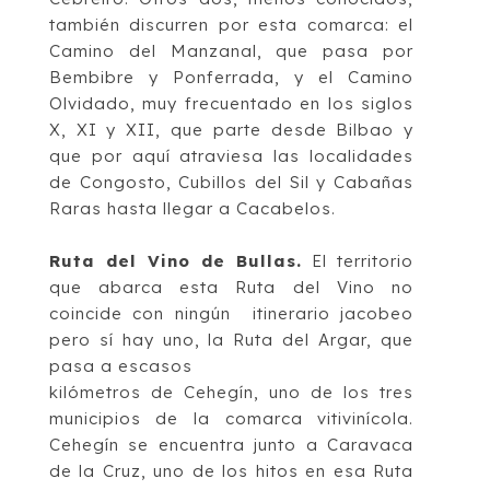
tamb
ién discurren por esta comarca: el
Camino del Manzanal, que
pasa por
Bembibre y Ponferrada, y el Camino
Olvidado, muy frecuentado en los siglos
X
,
XI
y XII, que parte desde Bilbao y
que por aquí
atraviesa las localidades
de Congosto,
Cubillos del Sil y Cab
añas
Raras hasta llegar a Cacabelos
.
Ruta del Vino de Bullas
.
El territorio
que abarca esta Ruta del Vino no
coincide con
ningún itinerario jacobeo
pero sí hay uno, la Ruta del Argar, que
pasa a escasos
kilómetros de Cehegín, uno de los tres
municipios de
la comarca vitivinícola.
Cehegín se
encuentra junto a Caravaca
de la Cruz, uno de los hitos en esa Ruta