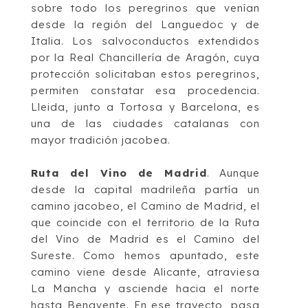
sobre todo los peregrinos que venían
desde la región del Langu
e
doc
y de
Italia. Los salvoconductos extendidos
por
la Real
Chancillería de Aragón, cuya
protección solicitaban estos p
eregrinos,
permiten constatar
esa procedencia
.
Lleida, junto a Tortosa y Barcelona, es
una de las ciudades catalanas
con
mayor tradición jacobea.
Ruta del Vino de Madrid
. Aunque
desde la c
apital madrileña partía un
camino jacobeo, el
Camino de Madrid, el
que coincide con el territorio de la Ruta
del Vino de Madrid es el
Camino
del
Sureste
.
Como
hemos
apuntado,
este
camino
viene
desde
Alicante,
atraviesa
La Mancha y asciende hacia el norte
h
asta Benavente. En
ese trayecto, pasa