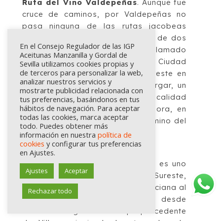
Ruta del Vino Valdepeñas
.
Aunque fue
cruce de caminos, por Valdepeñas no
pasa
ninguna de las rutas jacobeas
oficiales. Aún así, está rodeada de dos
En el Consejo Regulador de las IGP
de estos itinerarios:
al oeste, el llamado
Aceitunas Manzanilla y Gordal de
Camino Manchego, que parte de Ciudad
Sevilla utilizamos cookies propias y
de terceros para personalizar la web,
Real
y se une al Camino del
Sureste en
analizar nuestros servicios y
Toledo; y al este, la Ruta del Argar, un
mostrarte publicidad relacionada con
camino que parte de la localidad
tus preferencias, basándonos en tus
hábitos de navegación. Para aceptar
murciana de Lorca y que, en Mora, en
todas las cookies, marca aceptar
tierras manchegas, se une al Camino del
todo. Puedes obtener más
Sureste.
información en nuestra
política de
cookies
y configurar tus preferencias
en Ajustes.
Ruta del Vino de Yecla
.
Yecla es uno
Ajustes
Aceptar
de los jalones del
Camin
o del Sureste
,
que pasa
por esta localidad murciana al
Rechazar todo
poco de iniciar su recorrido desde
Alicante. Llega hasta
aquí procedente