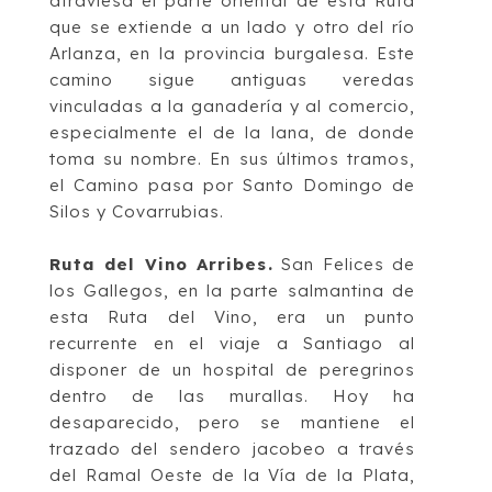
atraviesa el parte oriental de esta Ruta
qu
e se extiende a un lado y otro del río
Arlanza, en
la provincia burgalesa. Este
camino sigue antiguas veredas
vinculadas a la ganadería y al
comercio,
especialmente el de la lana, de donde
toma su nombre. En sus últimos tramos,
el Camino pasa por Santo Dom
ingo de
Silos y Covarrubias.
Ruta del Vino Arribes
.
San Felices de
los Gallegos, en la parte salmantina de
esta Ruta
del Vino, era un punto
recurrente en el viaje a Santiago al
disponer de un hospital de
peregrinos
dentro de las murallas. Hoy ha
desaparec
ido,
pero se mantiene el
trazado del
sendero jacobeo a través
del
Ramal Oeste de la Vía de la Plata
,