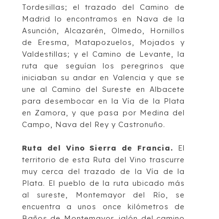
Tordesillas; el trazado del
Camino d
e
Madrid
lo encontramos en Nava
de la
Asunción, Alcazarén, Olmedo, Hornillos
de Eresma, Matapozuelos, Mojados y
Valdestillas; y el
Camino de Levante
, la
ruta que seguían los peregrinos que
iniciaban su
andar en Valencia y que se
une al Camino del Sureste e
n Albacete
para desembocar
en
la Vía de la Plata
en Zamora, y que p
asa por Medina del
Campo, Nava del Rey y
Castronuño.
Ruta del Vino Sierra de Francia
.
El
territorio de esta Ruta del Vino trascurre
muy cerca
del trazado de la
Vía de la
Plata
. El pueblo de la ruta ubicado más
al sureste, Montemayor
del Río, se
encuentra a unos once kilómetros de
Baños de Montemayor, jalón del camino