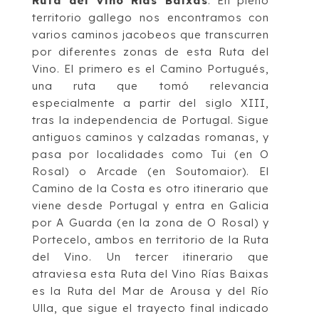
Ruta del Vino Rías Baixas
.
En pleno
ter
ritorio gallego nos encontramos con
varios
caminos jacobeos que transcurren
por diferentes zonas de esta Ruta del
Vino. El primero
es el
Camino Portugués
,
una ruta que tomó relevancia
especialmente a partir del siglo
XIII,
tras la independencia de Portugal
. Sigue
antiguos caminos y calzadas romanas, y
pasa por localidades como Tui (en O
Rosal) o Arcade (en Soutomaior). El
Camino de la
Costa
es otro itinerario que
viene desde Portugal y entra en Galicia
por A Guarda (en la
zona de O Rosal) y
Portecelo, ambos
en territorio de la Ruta
del Vino. Un tercer itinerario
que
atraviesa esta Ruta del Vino Rías Baixas
es la
Ruta del Mar de Arousa y del Río
Ulla
, que sigue el trayecto final indicado