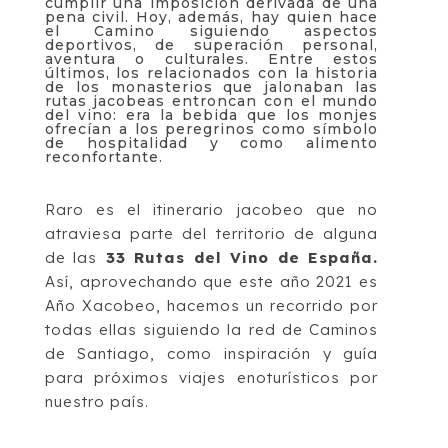
cumplir una imposición derivada de una
pena civil. Hoy, además, hay
quien hace
el Camino s
iguiendo aspectos
deportivos, de superación personal,
aventura o
culturales. Entre estos
últimos, los relacionados con la historia
de los monasterios que
jalonaban las
rutas jacobeas entroncan con el mundo
del vino: era la bebida que los
monjes
ofrecían
a
los
peregrinos
como
símbolo
de
hospitalidad
y
como
alimento
reconfortante.
Raro es el itinerario
j
acobeo que no
atraviesa parte del territorio de alguna
de las
33 Rutas
del Vino de España.
Así, aprovechando que este año 2021 es
Año Xacobeo, hacemos un
re
corrido por
todas ellas siguiendo la red de Caminos
de Santiago, como inspiración
y
guía
para próximos viajes enoturísticos por
nuestro país.