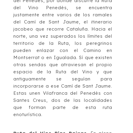
del Penedès, por donde discurre la Ruta
del Vino
Penedès, se encuentra
justamente entre
varios de los ramales
del Camí
de Sant
Jaume,
el itinerario
jacobeo que recorre Cataluña. Hacia el
norte, una vez superados los límites
del
territorio de la Ruta
,
los peregrinos
pueden enlazar con el Camino en
Montserrat o
en
Igualada. Sí que existen
otras sendas que atraviesan el propio
espac
io de la Ruta del Vino
y que
antiguamente se seguían para
incorporarse a ese
Cam
í
de Sant Jaume
.
Estas
unen Vilafranca del Penedès con
Santes
Creus, dos de las localidades
que forman parte
de esta ruta
enoturística.