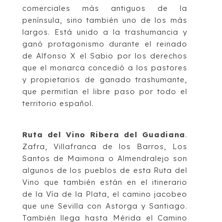
comerciales más antiguos de la
península, sino también
uno de los más
largos. Está unido a la trashumancia y
ganó protagonismo durante el
reinado
de Alfonso X el Sabio po
r los
derechos
que
el monarca
concedió
a los pastores
y
propietarios de ganado trashumante
,
que
permitían el libre paso por todo el
territorio e
spañol
.
Ruta del Vino Ribera del Guadiana
.
Zafra, Villafranca de los Barros, Los
Santos de
Maimona o Almendrale
jo son
algunos de los pueblos de esta Ruta del
Vino que también
están en el itinerario
de la
Vía de la Plata
, el camino jacobeo
que une Sevilla con Astorga
y Santiago.
También llega hasta Mérida el Camino