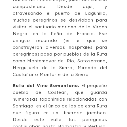
compostelano. Desde aquí, y
atravesando el puerto de Lagunilla,
muchos peregrinos se
desviaban para
visitar el s
antuario mariano de la Virgen
Negra, en la Peña de Francia.
Ese
antiguo recorrido (en el que se
construyeron diversos hospitales para
peregrinos)
pasa por pueblos de la Ruta
como Montemayor del Río, Sotoserrano,
Herguijuela de la
Sierra, Miranda del
Castañ
ar o Monforte de la Sierra.
Ruta del Vino Somontano
.
El pequeño
pueblo de Costean, que guarda
numerosas
toponimias relacionadas con
Santiago, es el único de los de esta Ruta
que figura en un
itinerario
jacobeo.
Desde
este
valle,
los
peregrinos
continuaban
hasta
Barbastro
y
Pertusa,