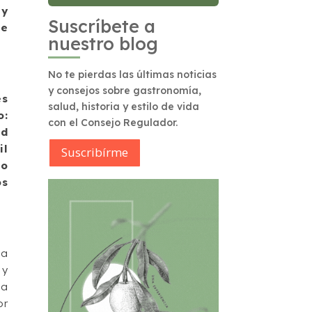
 y
Suscríbete a
de
nuestro blog
No te pierdas las últimas noticias
y consejos sobre gastronomía,
es
salud, historia y estilo de vida
o:
con el Consejo Regulador.
ad
il
Suscribírme
to
os
ia
 y
la
or