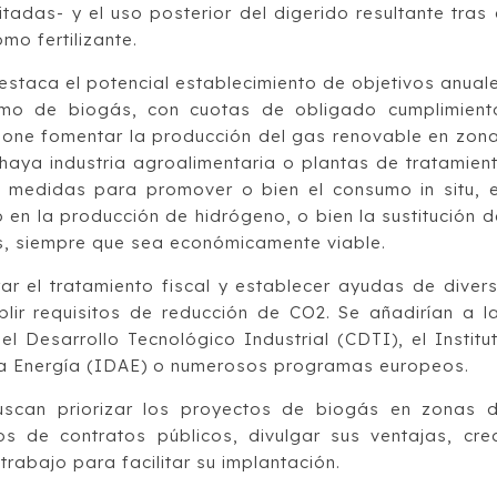
tadas- y el uso posterior del digerido resultante tras 
mo fertilizante.
destaca el potencial establecimiento de objetivos anual
mo de biogás, con cuotas de obligado cumplimient
one fomentar la producción del gas renovable en zon
aya industria agroalimentaria o plantas de tratamien
n medidas para promover o bien el consumo in situ, 
o en la producción de hidrógeno, o bien la sustitución d
os, siempre que sea económicamente viable.
rar el tratamiento fiscal y establecer ayudas de diver
lir requisitos de reducción de CO2. Se añadirían a l
l Desarrollo Tecnológico Industrial (CDTI), el Institu
e la Energía (IDAE) o numerosos programas europeos.
uscan priorizar los proyectos de biogás en zonas 
egos de contratos públicos, divulgar sus ventajas, cre
rabajo para facilitar su implantación.