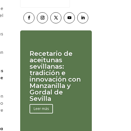
de
el
as
an
Recetario de
aceitunas
sevillanas:
as
tradición e
de
innovación con
Manzanilla y
Gordal de
en
Sevilla
do
Leer más
te
ra