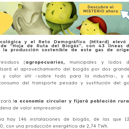
 Ecológica y el Reto Demográfico (Miterd) elevó
 de “Hoja de Ruta del Biogás”, con 43 líneas 
,8 la producción sostenible de este gas de orig
residuos (
agropecuarios,
municipales y lodos 
ulsará el aprovechamiento del biogás por dos grand
d y calor útil –sobre todo para la industria–, y 
onsumo del transporte pesado y sustitución del g
zará l
a economía circular y fijará población rura
adena de valor empresarial.
a hay 146 instalaciones de biogás, de las que 1
20, con una producción energética de 2,74 TWh.