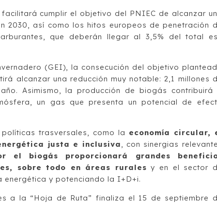
, facilitará cumplir el objetivo del PNIEC de alcanzar u
n 2030, así como los hitos europeos de penetración 
arburantes, que deberán llegar al 3,5% del total e
nvernadero (GEI), la consecución del objetivo plantea
irá alcanzar una reducción muy notable: 2,1 millones 
año. Asimismo, la producción de biogás contribuirá
mósfera, un gas que presenta un potencial de efec
 políticas trasversales, como la
economía circular, 
energética justa e inclusiva
, con sinergias relevant
r el biogás proporcionará grandes benefici
es, sobre todo en áreas rurales
y en el sector 
 energética y potenciando la I+D+i.
s a la “Hoja de Ruta” finaliza el 15 de septiembre 