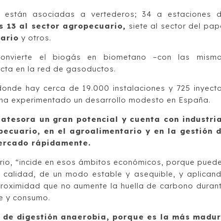
6 están asociadas a vertederos; 34 a estaciones 
s 13 al sector agropecuario,
siete al sector del pap
tario
y otros.
 convierte el biogás en biometano –con las mism
ecta en la red de gasoductos.
onde hay cerca de 19.000 instalaciones y 725 inyect
s ha experimentado un desarrollo modesto en España.
s atesora un gran potencial y cuenta con industri
ecuario, en el agroalimentario y en la gestión 
mercado rápidamente.
erio, “incide en esos ámbitos económicos, porque pued
 calidad, de un modo estable y asequible, y aplican
proximidad que no aumente la huella de carbono duran
te y consumo.
a de digestión anaerobia, porque es la más madu