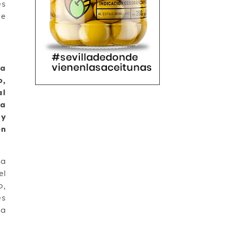
es
de
a
o,
al
ra
 y
ón
ía
el
o,
es
ta