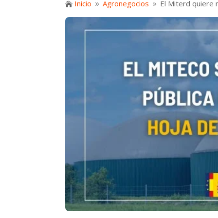
Inicio
Agronegocios
El Miterd quiere 

9
9