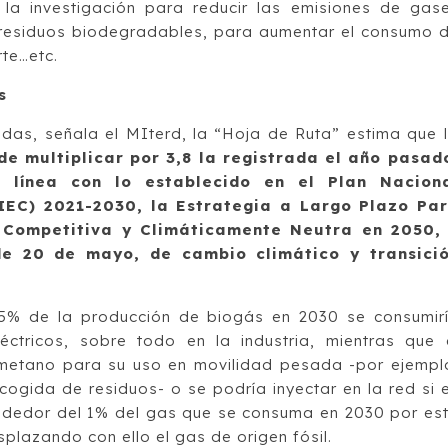
la investigación para reducir las emisiones de gas
 residuos biodegradables, para aumentar el consumo 
rte…etc.
s
das, señala el MIterd, la “Hoja de Ruta” estima que l
e multiplicar por 3,8 la registrada el año pasad
 línea con lo establecido en el Plan Nacion
IEC) 2021-2030, la Estrategia a Largo Plazo Pa
Competitiva y Climáticamente Neutra en 2050,
de 20 de mayo, de cambio climático y transici
45% de la producción de biogás en 2030 se consumir
éctricos, sobre todo en la industria, mientras que 
ometano para su uso en movilidad pesada -por ejempl
cogida de residuos- o se podría inyectar en la red si 
ededor del 1% del gas que se consuma en 2030 por es
splazando con ello el gas de origen fósil.