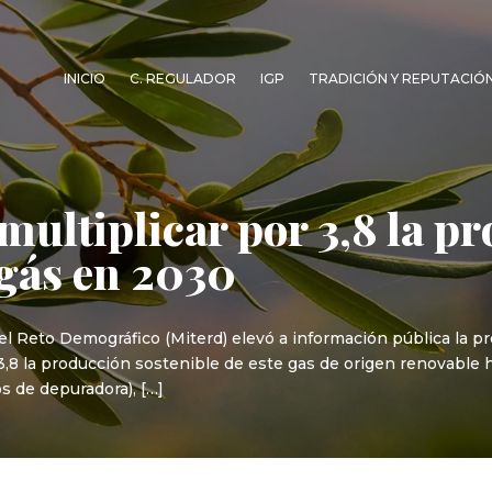
INICIO
C. REGULADOR
IGP
TRADICIÓN Y REPUTACIÓ
 multiplicar por 3,8 la p
ogás en 2030
y el Reto Demográfico (Miterd) elevó a información pública la p
 3,8 la producción sostenible de este gas de origen renovable 
s de depuradora), […]