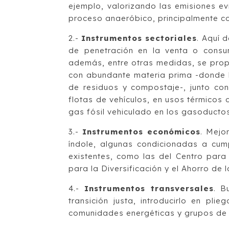
ejemplo, valorizando las emisiones evi
proceso anaeróbico, principalmente co
2.-
Instrumentos sectoriales
. Aquí 
de penetración en la venta o consu
además, entre otras medidas, se prop
con abundante materia prima -donde h
de residuos y compostaje-, junto co
flotas de vehículos, en usos térmicos 
gas fósil vehiculado en los gasoduct
3.-
Instrumentos económicos
. Mejo
índole, algunas condicionadas a cump
existentes, como las del Centro para e
para la Diversificación y el Ahorro d
4.-
Instrumentos transversales
. B
transición justa, introducirlo en pli
comunidades energéticas y grupos de t