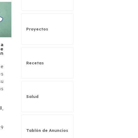
Proyectos
 a
de
en
Recetas
de
es
su
as
Salud
l
,
29
Tablón de Anuncios