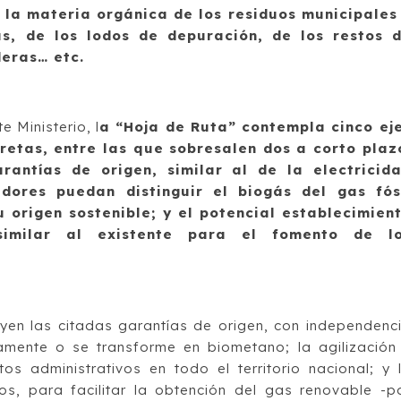
 la materia orgánica de los residuos municipales
as, de los lodos de depuración, de los restos 
deras… etc.
 Ministerio, l
a “Hoja de Ruta” contempla cinco ej
etas, entre las que sobresalen dos a corto plaz
antías de origen, similar al de la electricid
dores puedan distinguir el biogás del gas fós
 origen sostenible; y el potencial establecimien
similar al existente para el fomento de l
luyen las citadas garantías de origen, con independenc
mente o se transforme en biometano; la agilización
s administrativos en todo el territorio nacional; y 
s, para facilitar la obtención del gas renovable -p