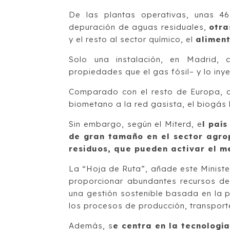
De las plantas operativas, unas 4
depuración de aguas residuales,
otra
y el resto al sector químico, el
alimen
Solo una instalación, en Madrid,
propiedades que el gas fósil– y lo iny
Comparado con el resto de Europa, d
biometano a la red gasista, el biogá
Sin embargo, según el Miterd, e
l paí
de gran tamaño en el sector agrop
residuos, que pueden activar el 
La “Hoja de Ruta”, añade este Minist
proporcionar abundantes recursos de
una gestión sostenible basada en la 
los procesos de producción, transpor
Además, s
e centra en la tecnologí