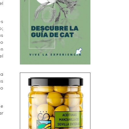
el
es
o;
as
to
en
el
sa
as
to
de
ar