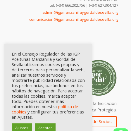
tel: (+34) 666.202.756 | (+34) 627.304.127
admin@igpmanzanillaygordaldesevilla.org
comunicación@igpmanzanillaygordaldesevilla.org
En el Consejo Regulador de las IGP
Aceitunas Manzanilla y Gordal de
Sevilla utilizamos cookies propias y
de terceros para personalizar la web,
analizar nuestros servicios y
mostrarte publicidad relacionada con
tus preferencias, basándonos en tus
hábitos de navegación. Para aceptar
todas las cookies, marca aceptar
todo. Puedes obtener más
Calidad certificada por Origen. Sellos de la Indicación
información en nuestra
política de
Geográfica Protegida.
cookies
y configurar tus preferencias
en Ajustes.
Zona de Socios
Ajustes
Aceptar