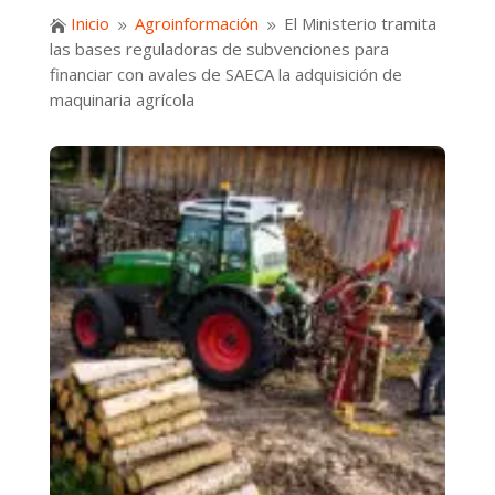
Inicio
Agroinformación
El Ministerio tramita

9
9
las bases reguladoras de subvenciones para
financiar con avales de SAECA la adquisición de
maquinaria agrícola