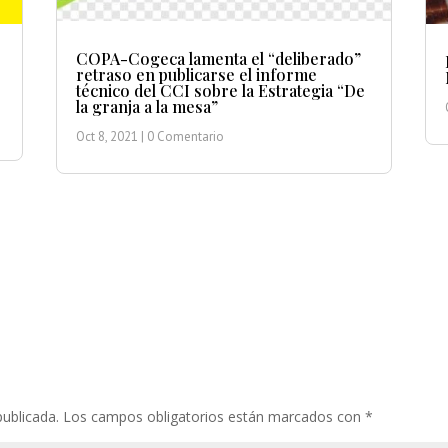
COPA-Cogeca lamenta el “deliberado”
retraso en publicarse el informe
técnico del CCI sobre la Estrategia “De
la granja a la mesa”
Oct 8, 2021
| 0 Comentario
publicada.
Los campos obligatorios están marcados con
*