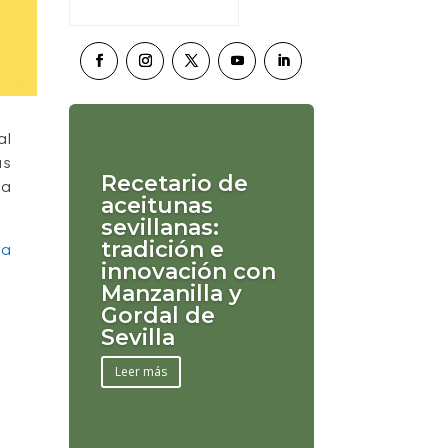
al
as
Recetario de
 a
aceitunas
sevillanas:
tradición e
ra
innovación con
Manzanilla y
Gordal de
Sevilla
Leer más