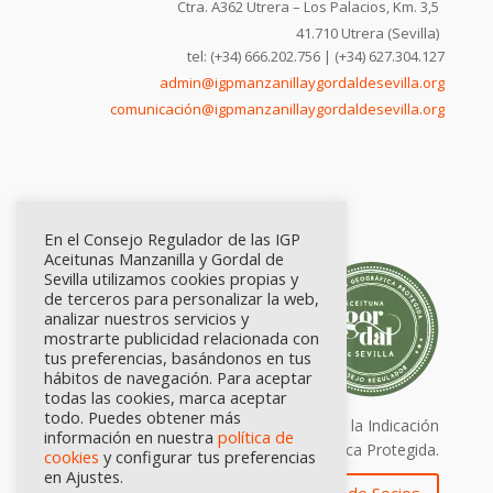
Ctra. A362 Utrera – Los Palacios, Km. 3,5
41.710 Utrera (Sevilla)
tel: (+34) 666.202.756 | (+34) 627.304.127
admin@igpmanzanillaygordaldesevilla.org
comunicación@igpmanzanillaygordaldesevilla.org
En el Consejo Regulador de las IGP
Aceitunas Manzanilla y Gordal de
Sevilla utilizamos cookies propias y
de terceros para personalizar la web,
analizar nuestros servicios y
mostrarte publicidad relacionada con
tus preferencias, basándonos en tus
hábitos de navegación. Para aceptar
todas las cookies, marca aceptar
todo. Puedes obtener más
Calidad certificada por Origen. Sellos de la Indicación
información en nuestra
política de
Geográfica Protegida.
cookies
y configurar tus preferencias
en Ajustes.