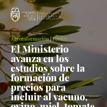
Agroinformación
|
Feedzy
El Ministerio
avanza en los
estudios sobre la
formación de
precios para
incluir al vacuno,
ovino, miel, tomate