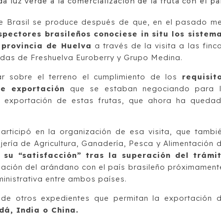
da luz verde a la comercialización de la fruta con el pa
de Brasil se produce después de que, en el pasado m
spectores brasileños conociese in situ los sistem
 provincia de Huelva
a través de la visita a las finc
das de Freshuelva Euroberry y Grupo Medina.
car sobre el terreno el cumplimiento de los
requisit
de exportación
que se estaban negociando para 
a exportación de estas frutas, que ahora ha queda
rticipó en la organización de esa visita, que tambi
jería de Agricultura, Ganadería, Pesca y Alimentación 
su “satisfacción” tras la superación del trámi
zación del arándano con el país brasileño próximament
inistrativa entre ambos países.
n de otros expedientes que permitan la exportación 
á, India o China.