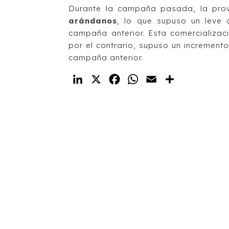
Durante la campaña pasada, la pro
arándanos
, lo que supuso un leve 
campaña anterior. Esta comercializaci
por el contrario, supuso un increment
campaña anterior.
LinkedIn
X
Facebook
WhatsApp
Email
Compartir