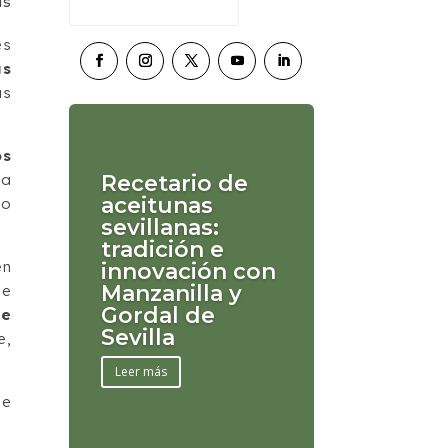
ís
es
as
as
os
la
Recetario de
aceitunas
do
sevillanas:
tradición e
én
innovación con
Manzanilla y
de
Gordal de
te
Sevilla
e,
Leer más
de