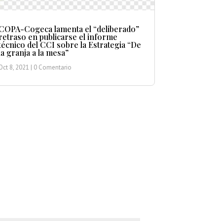
COPA-Cogeca lamenta el “deliberado”
retraso en publicarse el informe
técnico del CCI sobre la Estrategia “De
la granja a la mesa”
Oct 8, 2021
| 0 Comentario