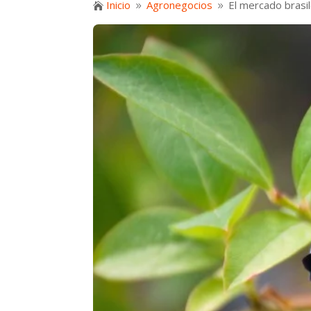
Inicio
Agronegocios
El mercado brasi

9
9