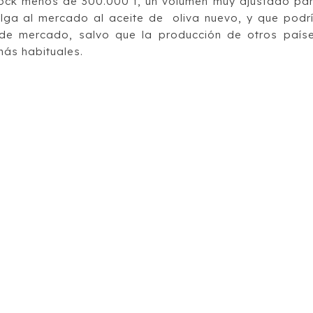
tock menos de 300.000 t, un volumen muy ajustado pa
lga al mercado al aceite de oliva nuevo, y que podr
 de mercado, salvo que la producción de otros país
más habituales.