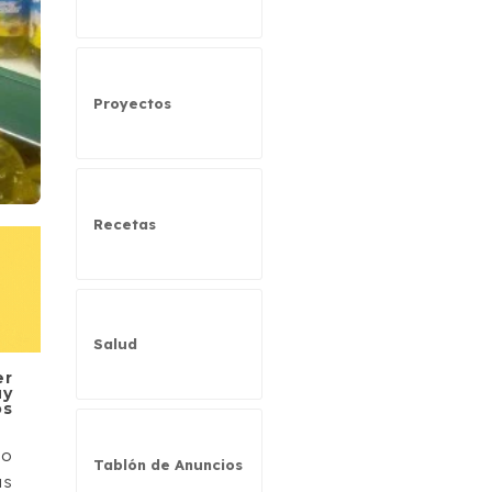
Proyectos
Recetas
Salud
er
uy
os
do
Tablón de Anuncios
as