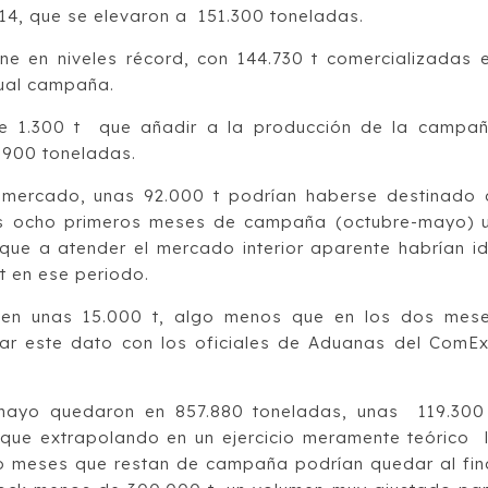
4, que se elevaron a 151.300 toneladas.
e en niveles récord, con 144.730 t comercializadas 
tual campaña.
e 1.300 t que añadir a la producción de la campa
.900 toneladas.
l mercado, unas 92.000 t podrían haberse destinado 
s ocho primeros meses de campaña (octubre-mayo) 
 que a atender el mercado interior aparente habrían i
t en ese periodo.
 en unas 15.000 t, algo menos que en los dos mes
ar este dato con los oficiales de Aduanas del ComEx
e mayo quedaron en 857.880 toneladas, unas 119.300
 que extrapolando en un ejercicio meramente teórico 
o meses que restan de campaña podrían quedar al fin