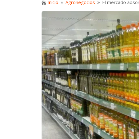
Inicio
Agronegocios
El mercado absor

9
9