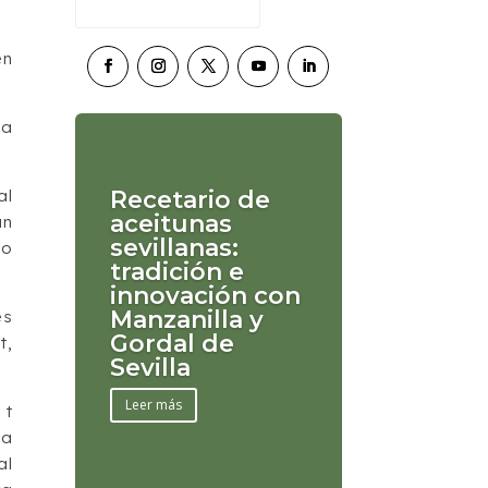
en
ña
Recetario de
al
aceitunas
un
sevillanas:
do
tradición e
innovación con
Manzanilla y
es
Gordal de
t,
Sevilla
Leer más
 t
la
al