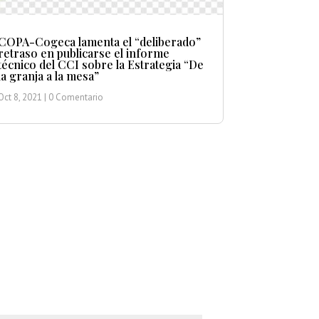
COPA-Cogeca lamenta el “deliberado”
retraso en publicarse el informe
técnico del CCI sobre la Estrategia “De
la granja a la mesa”
Oct 8, 2021
| 0 Comentario