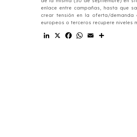
de la misma (30 de septiembre) en s
enlace entre campañas, hasta que sa
crear tensión en la oferta/demanda
europeos o terceros recupere niveles 
LinkedIn
X
Facebook
WhatsApp
Email
Compartir