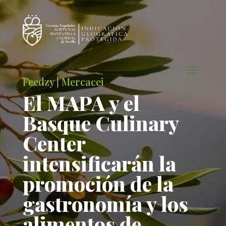
Feedzy
|
Mercacei
El MAPA y el
Basque Culinary
Center
intensificarán la
promoción de la
gastronomía y los
alimentos de