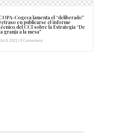
COPA-Cogeca lamenta el “deliberado”
retraso en publicarse el informe
técnico del CCI sobre la Estrategia “De
la granja a la mesa”
Oct 8, 2021
| 0 Comentario