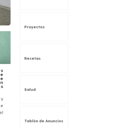
Proyectos
Recetas
es
de
de
en
es
Salud
 y
de
el
Tablón de Anuncios