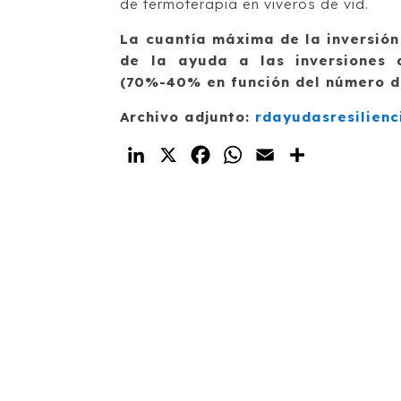
de termoterapia en viveros de vid.
La cuantía máxima de la inversión 
de la ayuda a las inversiones 
(70%-40% en función del número d
Archivo adjunto:
rdayudasresilien
LinkedIn
X
Facebook
WhatsApp
Email
Compartir