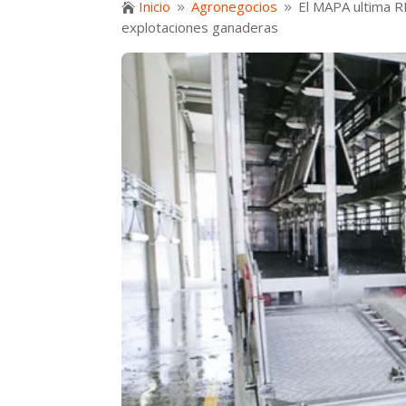
Inicio
Agronegocios
El MAPA ultima R

9
9
explotaciones ganaderas