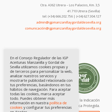
Ctra. A362 Utrera – Los Palacios, Km. 3,5
41.710 Utrera (Sevilla)
tel: (+34) 666.202.756 | (+34) 627.304.127
admin@igpmanzanillaygordaldesevilla.org
comunicación@igpmanzanillaygordaldesevilla.org
En el Consejo Regulador de las IGP
Aceitunas Manzanilla y Gordal de
Sevilla utilizamos cookies propias y
de terceros para personalizar la web,
analizar nuestros servicios y
mostrarte publicidad relacionada con
tus preferencias, basándonos en tus
hábitos de navegación. Para aceptar
todas las cookies, marca aceptar
todo. Puedes obtener más
Calidad certificada por Origen. Sellos de la Indicación
información en nuestra
política de
Geográfica Protegida.
cookies
y configurar tus preferencias
en Ajustes.