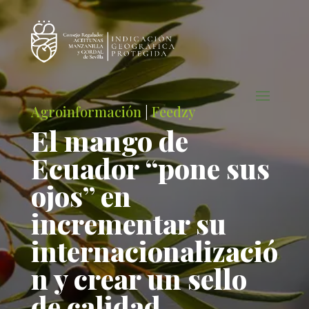
Agroinformación
|
Feedzy
El mango de
Ecuador “pone sus
ojos” en
incrementar su
internacionalizació
n y crear un sello
de calidad