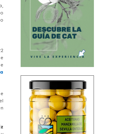
a,
do
do
22
ue
de
va
se
el
en
íz
 y