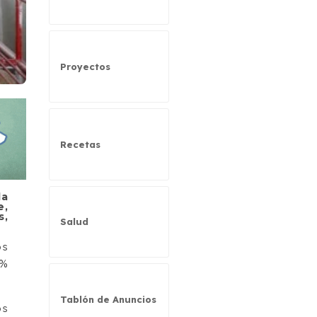
Proyectos
Recetas
la
e,
s,
Salud
os
 %
Tablón de Anuncios
os