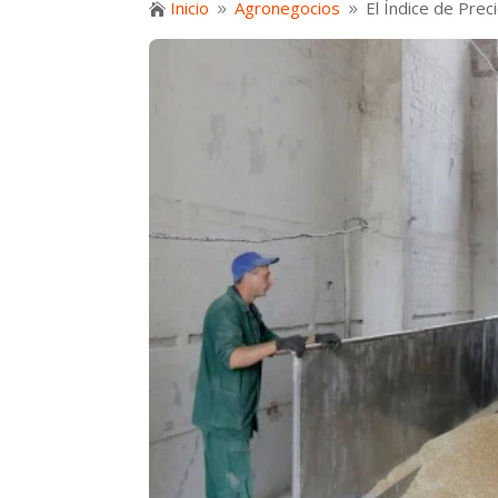
Inicio
Agronegocios
El Índice de Prec

9
9