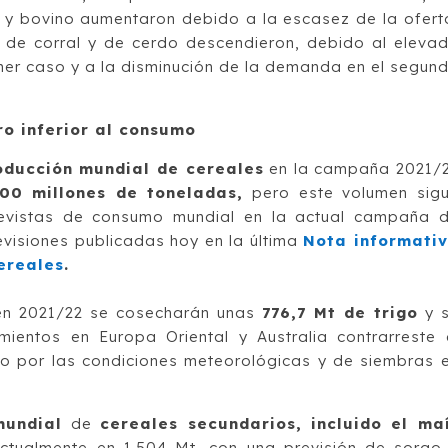
o y bovino aumentaron debido a la escasez de la ofert
 de corral y de cerdo descendieron, debido al eleva
imer caso y a la disminución de la demanda en el segun
ro inferior al consumo
oducción mundial de cereales
en la campaña 2021/
800 millones de toneladas,
pero este volumen sig
previstas de consumo mundial en la actual campaña 
evisiones publicadas hoy en la última
Nota informati
ereales
.
 en 2021/22 se cosecharán unas
776,7 Mt de trigo
y 
ientos en Europa Oriental y Australia contrarreste 
o por las condiciones meteorológicas y de siembras 
mundial
de
cereales secundarios, incluido el ma
actualmente en 1.504 Mt, con una previsión de sorgo