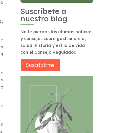
la
Suscríbete a
nuestro blog
e,
No te pierdas las últimas noticias
y consejos sobre gastronomía,
de
salud, historia y estilo de vida
os
con el Consejo Regulador.
es
Suscribírme
es
as
de
de
en
%.