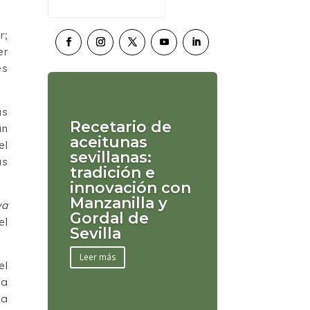
r;
er
es
as
Recetario de
un
aceitunas
el
sevillanas:
as
tradición e
innovación con
Manzanilla y
ya
Gordal de
el
Sevilla
Leer más
el
ya
ma