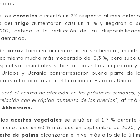
zados.
e los
cereales
aumentó un 2% respecto al mes anterio
es del
trigo
aumentaron casi un 4 % y llegaron a s
2, debido a la reducción de las disponibilidad
e demanda.
 del
arroz
también aumentaron en septiembre, mientr
recimiento mucho más moderado del 0,3 %, pero sube 
rspectivas mundiales sobre las cosechas mejoraron y 
 Unidos y Ucrania contrarrestaron buena parte de l
arios relacionadas con el huracán en Estados Unido.
igo será el centro de atención en las próximas semanas, 
elación con el rápido aumento de los precios”
, afirmó 
 Abbassian.
e los
aceites vegetales
se situó en el 1,7 % durante 
enos que un 60 % más que en septiembre de 2020, 
eite de palma
alcanzaron el nivel más alto de la últi