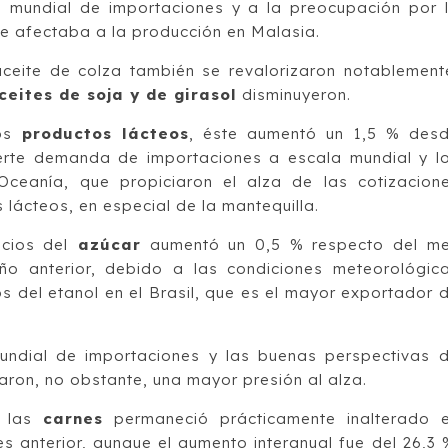
 mundial de importaciones y a la preocupación por 
 afectaba a la producción en Malasia.
aceite de colza también se revalorizaron notablement
ceites de soja y de girasol
disminuyeron.
os
productos lácteos
, éste aumentó un 1,5 % des
erte demanda de importaciones a escala mundial y l
Oceanía, que propiciaron el alza de las cotizacion
 lácteos, en especial de la mantequilla.
ecios del
azúcar
aumentó un 0,5 % respecto del m
ño anterior, debido a las condiciones meteorológic
s del etanol en el Brasil, que es el mayor exportador 
ndial de importaciones y las buenas perspectivas 
naron, no obstante, una mayor presión al alza.
e las
carnes
permaneció prácticamente inalterado 
 anterior, aunque el aumento interanual fue del 26,3 