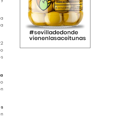
ta
la
22
to
os
la
go
ón
es
en