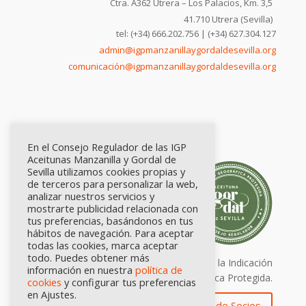
Ctra. A362 Utrera – Los Palacios, Km. 3,5
41.710 Utrera (Sevilla)
tel: (+34) 666.202.756 | (+34) 627.304.127
admin@igpmanzanillaygordaldesevilla.org
comunicación@igpmanzanillaygordaldesevilla.org
En el Consejo Regulador de las IGP
Aceitunas Manzanilla y Gordal de
Sevilla utilizamos cookies propias y
de terceros para personalizar la web,
analizar nuestros servicios y
mostrarte publicidad relacionada con
tus preferencias, basándonos en tus
hábitos de navegación. Para aceptar
todas las cookies, marca aceptar
todo. Puedes obtener más
Calidad certificada por Origen. Sellos de la Indicación
información en nuestra
política de
Geográfica Protegida.
cookies
y configurar tus preferencias
en Ajustes.
Zona de Socios