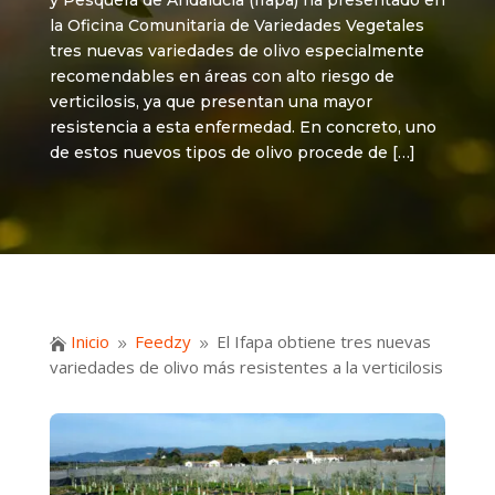
y Pesquera de Andalucía (Ifapa) ha presentado en
la Oficina Comunitaria de Variedades Vegetales
tres nuevas variedades de olivo especialmente
recomendables en áreas con alto riesgo de
verticilosis, ya que presentan una mayor
resistencia a esta enfermedad. En concreto, uno
de estos nuevos tipos de olivo procede de […]
Inicio
Feedzy
El Ifapa obtiene tres nuevas

9
9
variedades de olivo más resistentes a la verticilosis