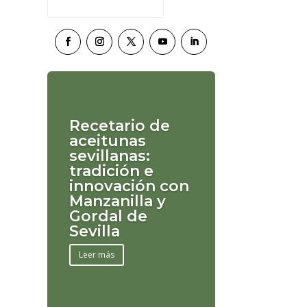
Recetario de
aceitunas
sevillanas:
tradición e
innovación con
Manzanilla y
Gordal de
Sevilla
Leer más