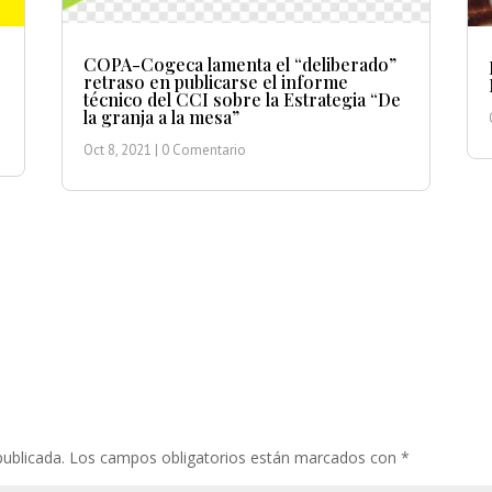
COPA-Cogeca lamenta el “deliberado”
retraso en publicarse el informe
técnico del CCI sobre la Estrategia “De
la granja a la mesa”
Oct 8, 2021
| 0 Comentario
publicada.
Los campos obligatorios están marcados con
*