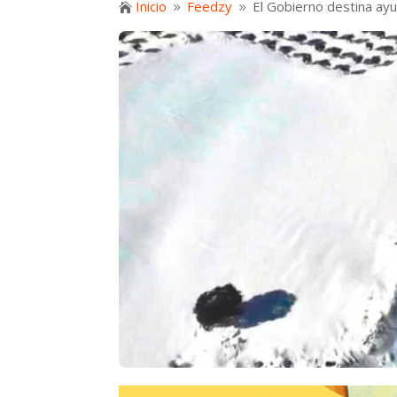
Inicio
Feedzy
El Gobierno destina ayu

9
9