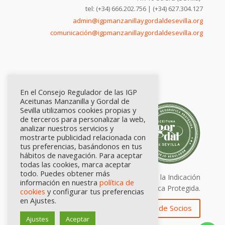
tel: (+34) 666.202.756 | (+34) 627.304.127
admin@igpmanzanillaygordaldesevilla.org
comunicación@igpmanzanillaygordaldesevilla.org
En el Consejo Regulador de las IGP
Aceitunas Manzanilla y Gordal de
Sevilla utilizamos cookies propias y
de terceros para personalizar la web,
analizar nuestros servicios y
mostrarte publicidad relacionada con
tus preferencias, basándonos en tus
hábitos de navegación. Para aceptar
todas las cookies, marca aceptar
todo. Puedes obtener más
Calidad certificada por Origen. Sellos de la Indicación
información en nuestra
política de
Geográfica Protegida.
cookies
y configurar tus preferencias
en Ajustes.
Zona de Socios
Ajustes
Aceptar