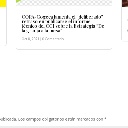
COPA-Cogeca lamenta el “deliberado”
retraso en publicarse el informe
técnico del CCI sobre la Estrategia “De
la granja a la mesa”
Oct 8, 2021
| 0 Comentario
publicada.
Los campos obligatorios están marcados con
*