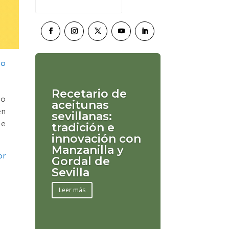
Recetario de
to
aceitunas
en
sevillanas:
se
tradición e
innovación con
Manzanilla y
or
Gordal de
Sevilla
Leer más