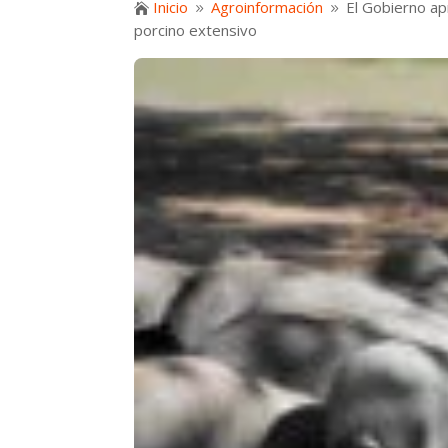
Inicio
Agroinformación
El Gobierno ap

9
9
porcino extensivo